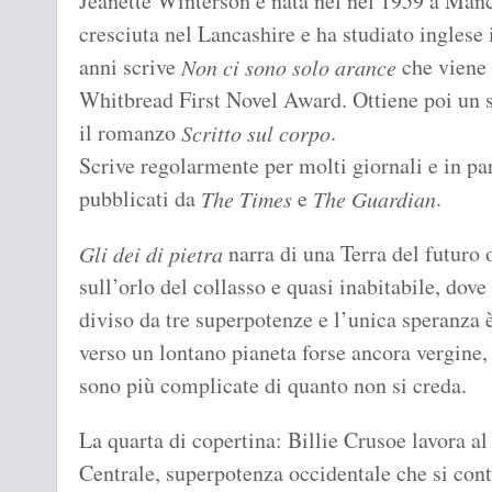
Jeanette Winterson è nata nel nel 1959 a Manch
cresciuta nel Lancashire e ha studiato inglese 
anni scrive
che viene 
Non ci sono solo arance
Whitbread First Novel Award. Ottiene poi un 
il romanzo
.
Scritto sul corpo
Scrive regolarmente per molti giornali e in par
pubblicati da
e
.
The Times
The Guardian
narra di una Terra del futuro
Gli dei di pietra
sull’orlo del collasso e quasi inabitabile, dove 
diviso da tre superpotenze e l’unica speranza 
verso un lontano pianeta forse ancora vergine,
sono più complicate di quanto non si creda.
La quarta di copertina: Billie Crusoe lavora al
Centrale, superpotenza occidentale che si cont