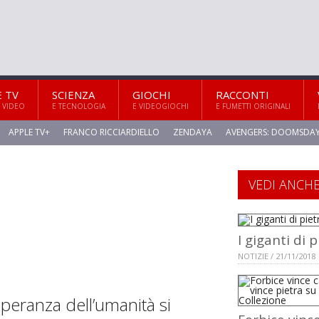
E TV
SCIENZA
GIOCHI
RACCONTI
 VIDEO
E TECNOLOGIA
E VIDEOGIOCHI
E FUMETTI ORIGINALI
APPLE TV+
FRANCO RICCIARDIELLO
ZENDAYA
AVENGERS: DOOMSDA
VEDI ANCH
I giganti di 
NOTIZIE / 21/11/2018
peranza dell’umanità si