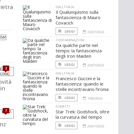
e
pietra
DALL'ITALIA
Il Qualunquismo sulla
fantascienza di Mauro
Covacich
LEGGI
26/07/2026
CONTAMINAZIONI
Da qualche parte nel
tempo: la fantascienza
degli Iron Maiden
LEGGI
26/07/2026
2
DALL'ITALIA
Francesco Guccini e la
ovità
fantascienza: quando le
 in
stelle incontravano l’ironia
LEGGI
7/08/2026
FUMETTI
7
Star Trek: Godshock, oltre
la curvatura del tempo
nz
LEGGI
26/07/2026