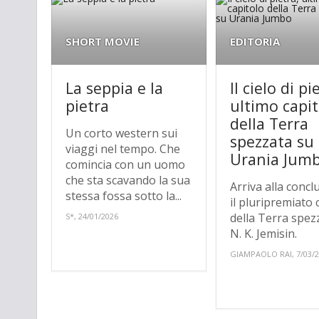
SHORT MOVIE
EDITORIA
La seppia e la
Il cielo di pi
pietra
ultimo capit
della Terra
Un corto western sui
spezzata su
viaggi nel tempo. Che
Urania Jum
comincia con un uomo
che sta scavando la sua
Arriva alla concl
stessa fossa sotto la...
il pluripremiato c
della Terra spez
S*, 24/01/2026
N. K. Jemisin.
GIAMPAOLO RAI, 7/03/