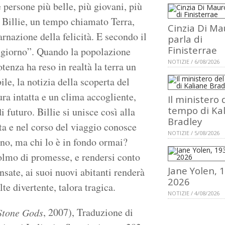
 persone più belle, più giovani, più
 Billie, un tempo chiamato Terra,
Cinzia Di Ma
rnazione della felicità. E secondo il
parla di
Finisterrae
 giorno”. Quando la popolazione
NOTIZIE / 6/08/2026
tenza ha reso in realtà la terra un
ile, la notizia della scoperta del
ra intatta e un clima accogliente,
Il ministero 
tempo di Ka
futuro. Billie si unisce così alla
Bradley
ta e nel corso del viaggio conosce
NOTIZIE / 5/08/2026
no, ma chi lo è in fondo ormai?
lmo di promesse, e rendersi conto
Jane Yolen, 
sate, ai suoi nuovi abitanti renderà
2026
te divertente, talora tragica.
NOTIZIE / 4/08/2026
, 2007), Traduzione di
Stone Gods