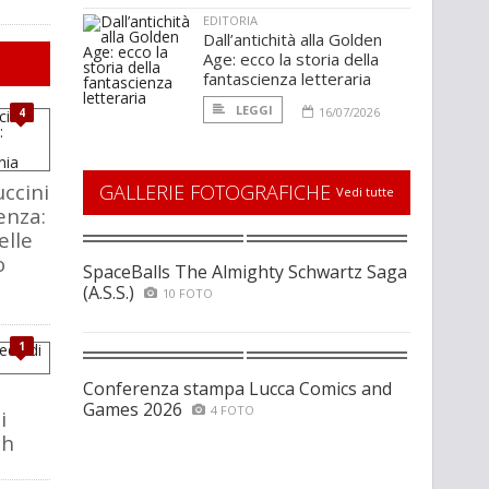
EDITORIA
Dall’antichità alla Golden
Age: ecco la storia della
fantascienza letteraria
LEGGI
16/07/2026
4
ccini
GALLERIE FOTOGRAFICHE
Vedi tutte
enza:
elle
o
SpaceBalls The Almighty Schwartz Saga
(A.S.S.)
10 FOTO
1
Conferenza stampa Lucca Comics and
Games 2026
4 FOTO
i
ch