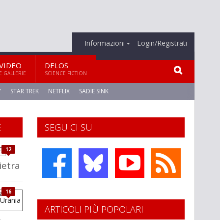
Informazioni
Login/Registrati
VIDEO
DELOS
E GALLERIE
SCIENCE FICTION
Y
STAR TREK
NETFLIX
SADIE SINK
E
SEGUICI SU
12
pietra
16
ARTICOLI PIÙ POPOLARI