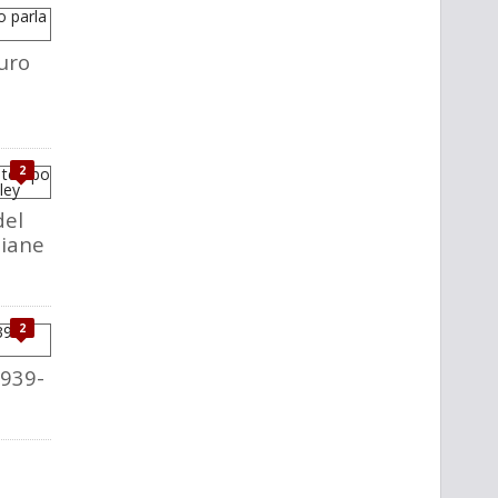
uro
2
del
liane
2
1939-