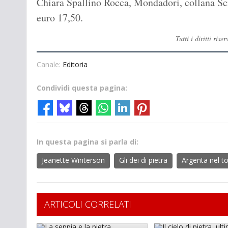
Chiara Spallino Rocca, Mondadori, collana Scrit
euro 17,50.
Tutti i diritti ri
Canale:
Editoria
Condividi questa pagina:
In questa pagina si parla di:
Jeanette Winterson
Gli dei di pietra
Argenta nel t
ARTICOLI CORRELATI