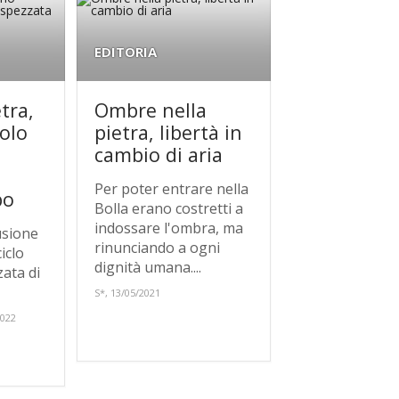
EDITORIA
etra,
Ombre nella
olo
pietra, libertà in
cambio di aria
Per poter entrare nella
bo
Bolla erano costretti a
indossare l'ombra, ma
usione
rinunciando a ogni
iclo
dignità umana....
zata di
S*, 13/05/2021
2022