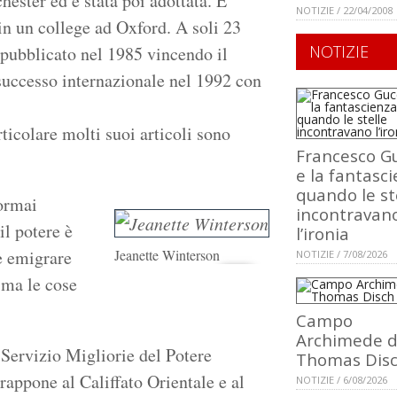
ester ed è stata poi adottata. E’
NOTIZIE / 22/04/2008
in un college ad Oxford. A soli 23
NOTIZIE
pubblicato nel 1985 vincendo il
successo internazionale nel 1992 con
ticolare molti suoi articoli sono
Francesco Gu
e la fantasci
quando le st
 ormai
incontravan
il potere è
l’ironia
è emigrare
Jeanette Winterson
NOTIZIE / 7/08/2026
 ma le cose
Campo
Archimede d
 Servizio Migliorie del Potere
Thomas Dis
rappone al Califfato Orientale e al
NOTIZIE / 6/08/2026