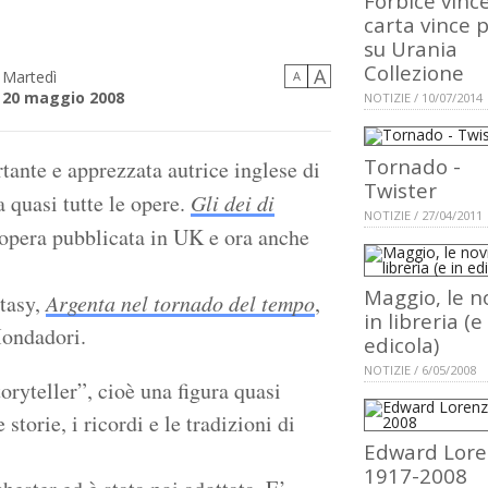
Forbice vinc
carta vince 
su Urania
Collezione
A
Martedì
A
20 maggio 2008
NOTIZIE / 10/07/2014
Tornado -
tante e apprezzata autrice inglese di
Twister
a quasi tutte le opere.
Gli dei di
NOTIZIE / 27/04/2011
 opera pubblicata in UK e ora anche
Maggio, le n
tasy,
Argenta nel tornado del tempo
,
in libreria (e
Mondadori.
edicola)
NOTIZIE / 6/05/2008
oryteller”, cioè una figura quasi
 storie, i ricordi e le tradizioni di
Edward Lore
1917-2008