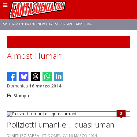
SPIDER-MAN: BRAND NEW DAY
SUPERGIRL
APPLE TV+
SPECIALE
FRANCO RICCIARDIELLO
ZENDAYA
STAR TREK
AVENGERS: DOOMSDAY
Almost Human
NETFLIX
SADIE SINK
CELIA ROSE GOODING
Domenica
16 marzo 2014
Stampa
3
Poliziotti umani e... quasi umani
DI ARTURO FABRA
DOMENICA 16 MARZO 2014