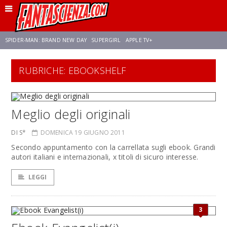
SPIDER-MAN: BRAND NEW DAY
SUPERGIRL
APPLE TV+
RUBRICHE: EBOOKSHELF
FRANCO RICCIARDIELLO
ZENDAYA
STAR TREK
AVENGERS: DOOMSDAY
NETFLIX
SADIE SINK
STAR TREK: STRANGE NEW WORLDS
Meglio degli originali
DI S*
DOMENICA 19 GIUGNO 2011
Secondo appuntamento con la carrellata sugli ebook. Grandi
autori italiani e internazionali, x titoli di sicuro interesse.
LEGGI
3