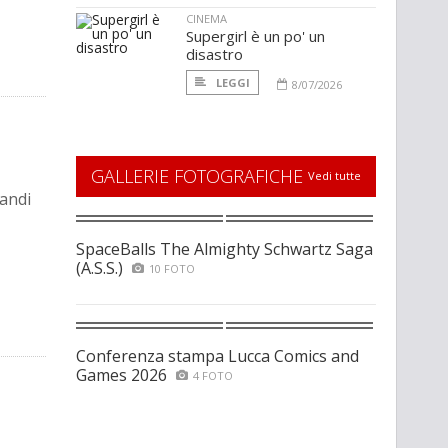
CINEMA
Supergirl è un po' un
disastro
LEGGI
8/07/2026
GALLERIE FOTOGRAFICHE
Vedi tutte
randi
SpaceBalls The Almighty Schwartz Saga
(A.S.S.)
10 FOTO
Conferenza stampa Lucca Comics and
Games 2026
4 FOTO