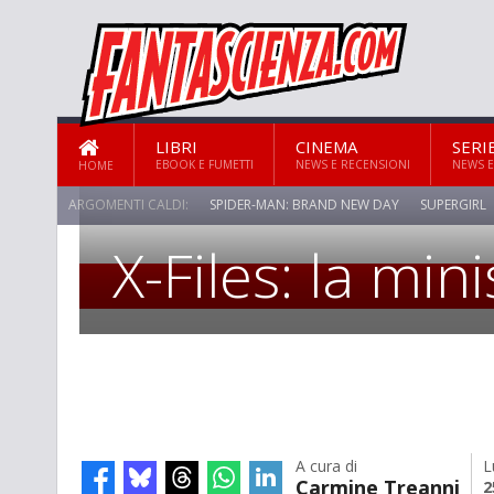
LIBRI
CINEMA
SERI
EBOOK E FUMETTI
NEWS E RECENSIONI
NEWS E
HOME
ARGOMENTI CALDI:
SPIDER-MAN: BRAND NEW DAY
SUPERGIRL
X-Files: la min
SPECIALE
A cura di
L
Carmine Treanni
2