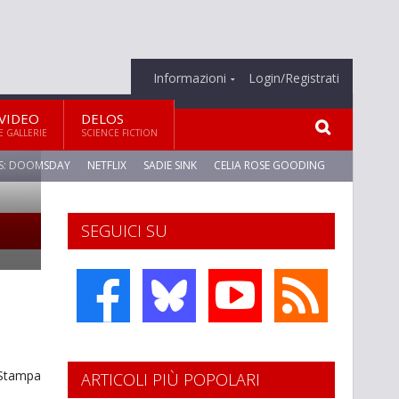
Informazioni
Login/Registrati
VIDEO
DELOS
E GALLERIE
SCIENCE FICTION
S: DOOMSDAY
NETFLIX
SADIE SINK
CELIA ROSE GOODING
SEGUICI SU
Stampa
ARTICOLI PIÙ POPOLARI