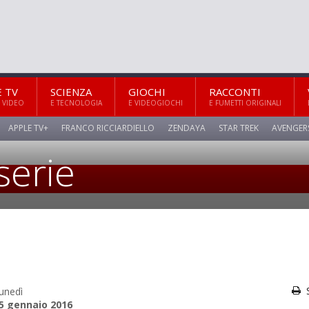
E TV
SCIENZA
GIOCHI
RACCONTI
 VIDEO
E TECNOLOGIA
E VIDEOGIOCHI
E FUMETTI ORIGINALI
APPLE TV+
FRANCO RICCIARDIELLO
ZENDAYA
STAR TREK
AVENGER
iserie
unedì
5 gennaio 2016