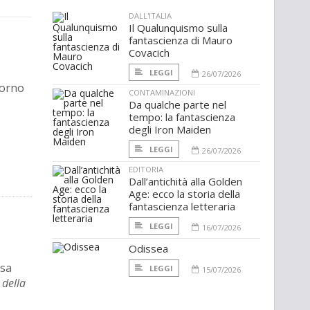
DALL'ITALIA
Il Qualunquismo sulla
fantascienza di Mauro
Covacich
LEGGI
26/07/2026
torno
CONTAMINAZIONI
Da qualche parte nel
tempo: la fantascienza
degli Iron Maiden
LEGGI
26/07/2026
EDITORIA
Dall’antichità alla Golden
Age: ecco la storia della
fantascienza letteraria
LEGGI
16/07/2026
Odissea
rsa
LEGGI
15/07/2026
 della