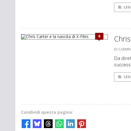
LEG
6
Chris
DI CARMI
Da diret
successi
LEG
Condividi questa pagina: