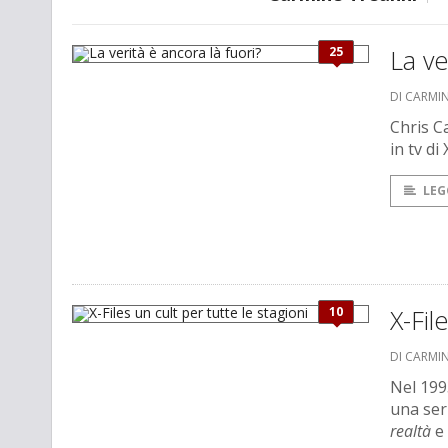
25
La ve
DI CARMI
Chris Ca
in tv di
LEG
10
X-Fil
DI CARMI
Nel 199
una seri
realtà
e 