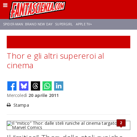
SPIDER-MAN: BRAND NEW DAY
SUPERGIRL
APPLE TV+
SPECIALE
FRANCO RICCIARDIELLO
ZENDAYA
STAR TREK
AVENGERS: DOOMSDAY
Thor e gli altri supereroi al
cinema
NETFLIX
SADIE SINK
CELIA ROSE GOODING
Mercoledì
20 aprile 2011
Stampa
2