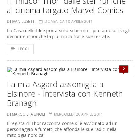
Il “mitico” Thor: dalle steli runiche
al cinema targato Marvel Comics
DI IVAN LUSETTI
DOMENICA 10 APRILE 2011
La Casa delle Idee porta sullo schermo il più famoso fra gli
dei norreni nonché la più mitica fra le sue testate.
LEGGI
2
La mia Asgard assomiglia a
Elsinore - Intervista con Kenneth
Branagh
DI MARCO SPAGNOLI
MERCOLEDÌ 20 APRILE 2011
Il regista di Thor racconta come si è avvicinato ad un
personaggio a fumetti che affonda le sue radici nella
mitologia nordica.