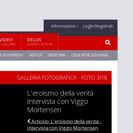
Informazioni
Login/Registrati
VIDEO
DELOS
E GALLERIE
SCIENCE FICTION
S: DOOMSDAY
NETFLIX
SADIE SINK
CELIA ROSE GOODING
GALLERIA FOTOGRAFICA - FOTO 3/16
L'eroismo della verità
Intervista con Viggo
Mortensen
Articolo: L'eroismo della verità -
Intervista con Viggo Mortensen