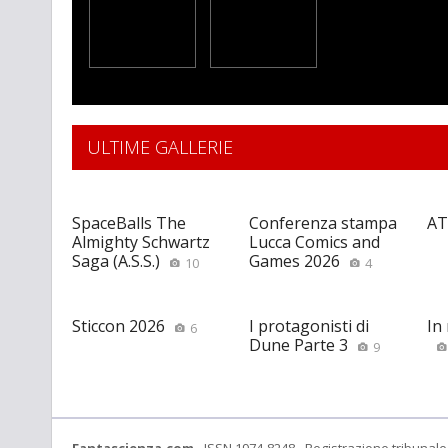
ULTIME GALLERIE
SpaceBalls The
Conferenza stampa
AT
Almighty Schwartz
Lucca Comics and
Saga (A.S.S.)
Games 2026
10
4
Sticcon 2026
I protagonisti di
In
6
Dune Parte 3
9