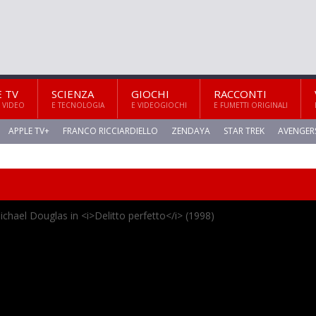
E TV
SCIENZA
GIOCHI
RACCONTI
 VIDEO
E TECNOLOGIA
E VIDEOGIOCHI
E FUMETTI ORIGINALI
APPLE TV+
FRANCO RICCIARDIELLO
ZENDAYA
STAR TREK
AVENGER