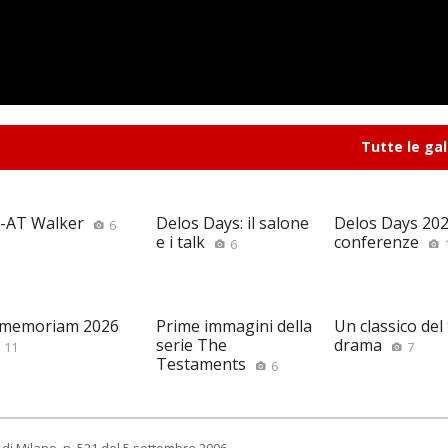
Tutte le gal
-AT Walker
Delos Days: il salone
Delos Days 2026
6
e i talk
conferenze
6
 memoriam 2026
Prime immagini della
Un classico del
serie The
drama
11
7
Testaments
6