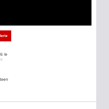
lerie
: le
13
 teen