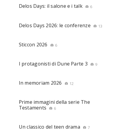
Delos Days: il salone e i talk
6
Delos Days 2026: le conferenze
13
Sticcon 2026
6
I protagonisti di Dune Parte 3
9
In memoriam 2026
12
Prime immagini della serie The
Testaments
6
Un classico del teen drama
7