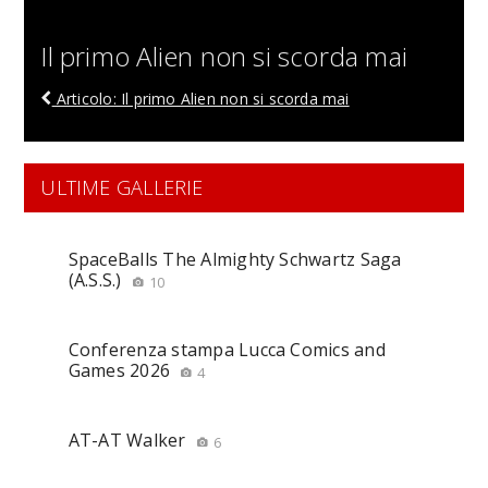
Il primo Alien non si scorda mai
Articolo: Il primo Alien non si scorda mai
ULTIME GALLERIE
SpaceBalls The Almighty Schwartz Saga
(A.S.S.)
10
Conferenza stampa Lucca Comics and
Games 2026
4
AT-AT Walker
6