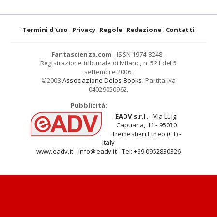
Termini d'uso
Privacy
Regole
Redazione
Contatti
Fantascienza.com
- ISSN 1974-8248 -
Registrazione tribunale di Milano, n. 521 del 5
settembre 2006.
©2003
Associazione Delos Books
. Partita Iva
04029050962.
Pubblicità:
EADV s.r.l.
- Via Luigi
Capuana, 11 - 95030
Tremestieri Etneo (CT) -
Italy
www.eadv.it - info@eadv.it - Tel: +39.0952830326