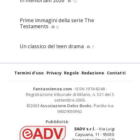
In memoriam 2026
12
Prime immagini della serie The
Testaments
6
Un classico del teen drama
7
Termini d'uso
Privacy
Regole
Redazione
Contatti
Fantascienza.com
- ISSN 1974-8248 -
Registrazione tribunale di Milano, n. 521 del 5
settembre 2006.
©2003
Associazione Delos Books
. Partita Iva
04029050962.
Pubblicità:
EADV s.r.l.
- Via Luigi
Capuana, 11 - 95030