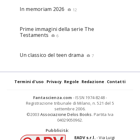
In memoriam 2026
12
Prime immagini della serie The
Testaments
6
Un classico del teen drama
7
Termini d'uso
Privacy
Regole
Redazione
Contatti
Fantascienza.com
- ISSN 1974-8248 -
Registrazione tribunale di Milano, n. 521 del 5
settembre 2006.
©2003
Associazione Delos Books
. Partita Iva
04029050962.
Pubblicità:
EADV s.r.l.
- Via Luigi