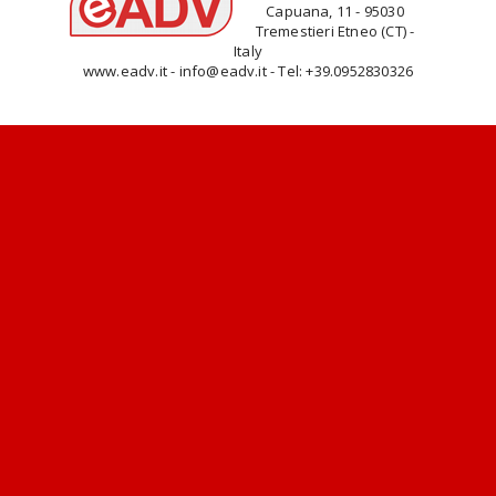
Capuana, 11 - 95030
Tremestieri Etneo (CT) -
Italy
www.eadv.it - info@eadv.it - Tel: +39.0952830326