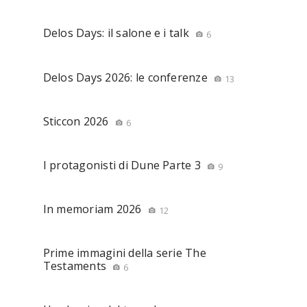
Delos Days: il salone e i talk
6
Delos Days 2026: le conferenze
13
Sticcon 2026
6
I protagonisti di Dune Parte 3
9
In memoriam 2026
12
Prime immagini della serie The
Testaments
6