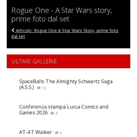
Rogue One - A Star Wars story,
prime foto dal set
Articolo: Rogue One A Star Wars Story, prime foto
dal set
ULTIME GALLERIE
SpaceBalls The Almighty Schwartz Saga
(A.S.S.)
10
Conferenza stampa Lucca Comics and
Games 2026
4
AT-AT Walker
6