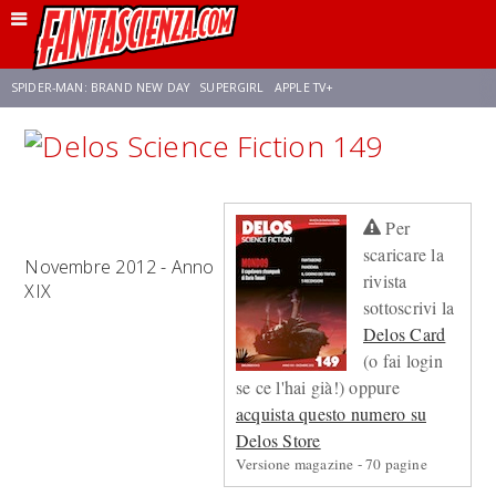
SPIDER-MAN: BRAND NEW DAY
SUPERGIRL
APPLE TV+
FRANCO RICCIARDIELLO
ZENDAYA
STAR TREK
AVENGERS: DOOMSDAY
Per
NETFLIX
SADIE SINK
STAR TREK: STRANGE NEW WORLDS
scaricare la
Novembre 2012 - Anno
rivista
XIX
sottoscrivi la
Delos Card
(o fai login
se ce l'hai già!) oppure
acquista questo numero su
Delos Store
Versione magazine - 70 pagine