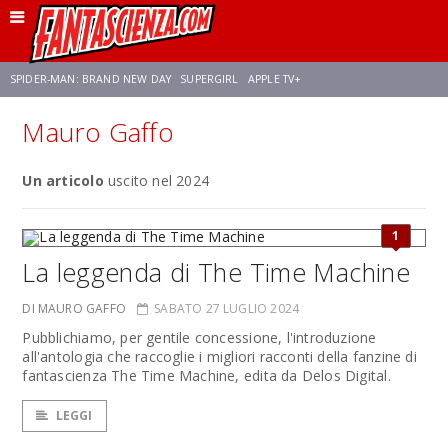
SPIDER-MAN: BRAND NEW DAY
SUPERGIRL
APPLE TV+
Mauro Gaffo
FRANCO RICCIARDIELLO
ZENDAYA
STAR TREK
AVENGERS: DOOMSDAY
Un articolo
uscito nel 2024
NETFLIX
SADIE SINK
STAR TREK: STRANGE NEW WORLDS
1
La leggenda di The Time Machine
DI MAURO GAFFO
SABATO 27 LUGLIO 2024
Pubblichiamo, per gentile concessione, l'introduzione
all'antologia che raccoglie i migliori racconti della fanzine di
fantascienza The Time Machine, edita da Delos Digital.
LEGGI