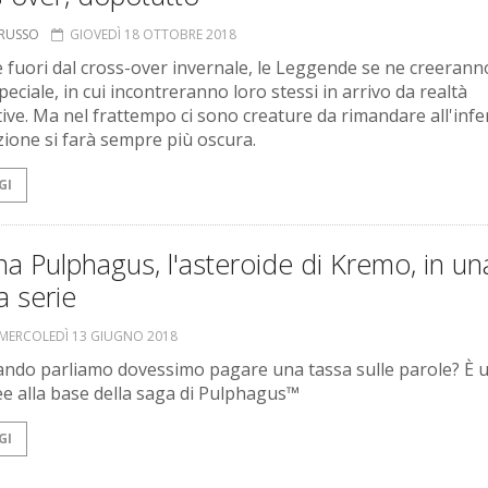
ORUSSO
GIOVEDÌ 18 OTTOBRE 2018
e fuori dal cross-over invernale, le Leggende se ne creeran
eciale, in cui incontreranno loro stessi in arrivo da realtà
tive. Ma nel frattempo ci sono creature da rimandare all'infe
azione si farà sempre più oscura.
GI
na Pulphagus, l'asteroide di Kremo, in un
a serie
MERCOLEDÌ 13 GIUGNO 2018
ando parliamo dovessimo pagare una tassa sulle parole? È 
dee alla base della saga di Pulphagus™
GI