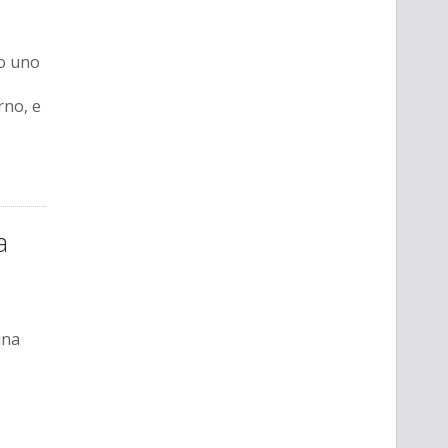
no uno
rno, e
a
una