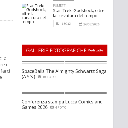
FUMETTI
Star Trek: Godshock, oltre
la curvatura del tempo
LEGGI
26/07/2026
GALLERIE FOTOGRAFICHE
Vedi tutte
ci o
ore e
farci
SpaceBalls The Almighty Schwartz Saga
(A.S.S.)
e
10 FOTO
Conferenza stampa Lucca Comics and
Games 2026
4 FOTO