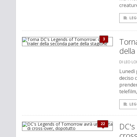
creature
LEG
3
Torna
della
DI LEO L
Lunedì 
deciso c
prenden
telefilm
LEG
22
DC's
cross