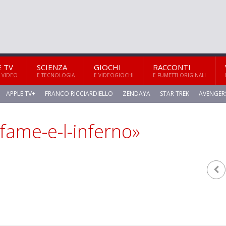
E TV
SCIENZA
GIOCHI
RACCONTI
 VIDEO
E TECNOLOGIA
E VIDEOGIOCHI
E FUMETTI ORIGINALI
APPLE TV+
FRANCO RICCIARDIELLO
ZENDAYA
STAR TREK
AVENGER
-fame-e-l-inferno»