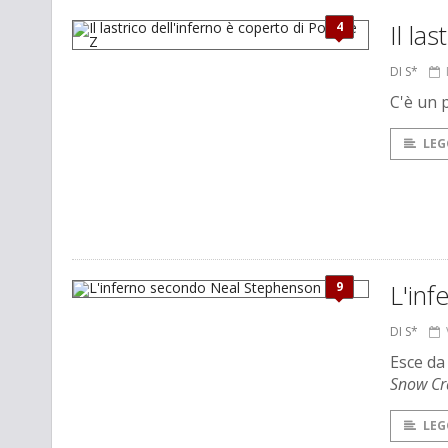
4
Il la
DI S*
C'è un 
LEG
9
L'in
DI S*
Esce da
Snow Cr
LEG