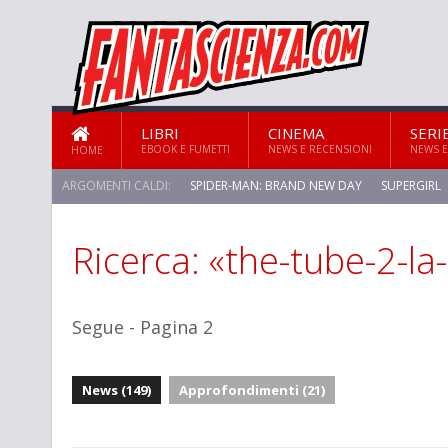
LIBRI
CINEMA
SERI
EBOOK E FUMETTI
NEWS E RECENSIONI
NEWS E
HOME
ARGOMENTI CALDI:
SPIDER-MAN: BRAND NEW DAY
SUPERGIRL
Ricerca: «the-tube-2-la
STAR TREK: STRANGE NEW WORLDS
Segue - Pagina 2
News (149)
Approfondimenti (21)