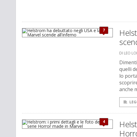
7
Helst
scend
DI LEO L
Dimentic
quelli 
lo porta
scoprir
anche 
LEG
4
Helst
Horr