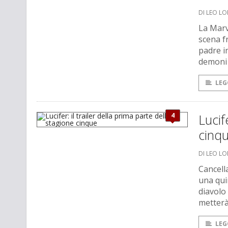
DI LEO L
La Marv
scena f
padre i
demoni i
LEG
4
Lucif
cinq
DI LEO L
Cancella
una quin
diavolo
metterà
LEG