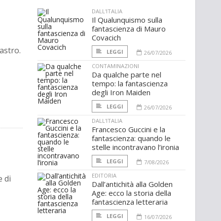
DALL'ITALIA
Il Qualunquismo sulla
fantascienza di Mauro
Covacich
astro.
LEGGI
26/07/2026
CONTAMINAZIONI
Da qualche parte nel
tempo: la fantascienza
degli Iron Maiden
LEGGI
26/07/2026
DALL'ITALIA
Francesco Guccini e la
fantascienza: quando le
stelle incontravano l’ironia
LEGGI
7/08/2026
EDITORIA
e di
Dall’antichità alla Golden
Age: ecco la storia della
fantascienza letteraria
LEGGI
16/07/2026