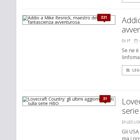
331
Addio
avve
DI S*
Se ne è
linfoma
LEG
31
Lovec
seri
DI LEO L
Gli USA
ma i no