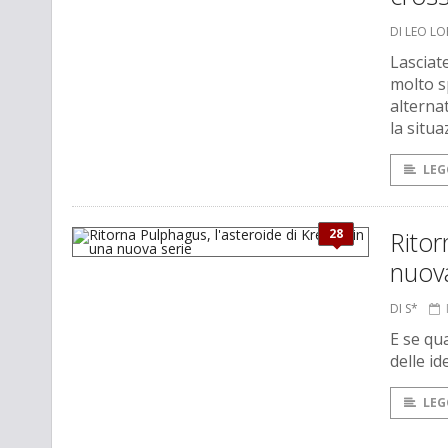
DI LEO L
Lasciat
molto sp
alterna
la situ
LEG
28
Ritor
nuov
DI S*
E se qu
delle i
LEG