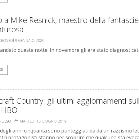
 a Mike Resnick, maestro della fantasci
nturosa
GIOVEDÌ 9 GENNAIO 2020
 andato questa notte. In novembre gli era stato diagnostica
GI
raft Country: gli ultimi aggiornamenti sul
e HBO
ORUSSO
MARTEDÌ 18 GIUGNO 2019
 degli anni cinquanta sono punteggiati da da un razzismo let
stri protagonisti stanno per scoprire che qualcuno sta evo