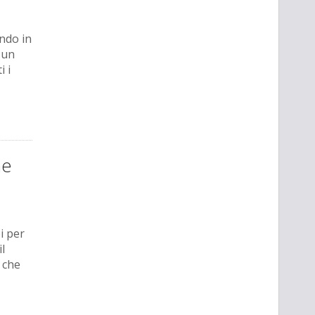
ando in
 un
i i
ne
i per
l
 che