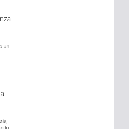
enza
to un
la
ale,
cando