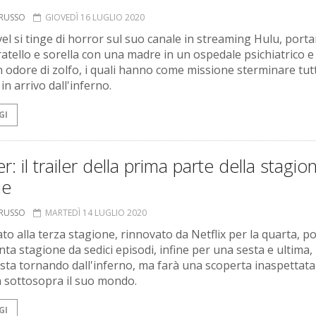
ORUSSO
GIOVEDÌ 16 LUGLIO 2020
el si tinge di horror sul suo canale in streaming Hulu, port
ratello e sorella con una madre in un ospedale psichiatrico e
n odore di zolfo, i quali hanno come missione sterminare tutt
n arrivo dall'inferno.
GI
er: il trailer della prima parte della stagio
ue
ORUSSO
MARTEDÌ 14 LUGLIO 2020
to alla terza stagione, rinnovato da Netflix per la quarta, po
ta stagione da sedici episodi, infine per una sesta e ultima, i
 sta tornando dall'inferno, ma farà una scoperta inaspettata
 sottosopra il suo mondo.
GI