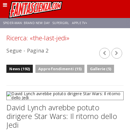
SPIDER-MAN: BRAND NEW DAY
SUPERGIRL
APPLE TV+
Ricerca: «the-last-jedi»
FRANCO RICCIARDIELLO
ZENDAYA
STAR TREK
AVENGERS: DOOMSDAY
Segue - Pagina 2
NETFLIX
SADIE SINK
CELIA ROSE GOODING
News (192)
Approfondimenti (15)
Gallerie (5)
David Lynch avrebbe potuto
dirigere Star Wars: Il ritorno dello
Jedi