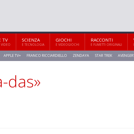
E TV
SCIENZA
GIOCHI
RACCONTI
 VIDEO
E TECNOLOGIA
E VIDEOGIOCHI
E FUMETTI ORIGINALI
APPLE TV+
FRANCO RICCIARDIELLO
ZENDAYA
STAR TREK
AVENGER
a-das»