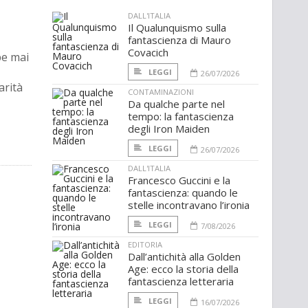
DALL'ITALIA
Il Qualunquismo sulla
fantascienza di Mauro
Covacich
be mai
LEGGI
26/07/2026
arità
CONTAMINAZIONI
Da qualche parte nel
tempo: la fantascienza
degli Iron Maiden
LEGGI
26/07/2026
DALL'ITALIA
Francesco Guccini e la
fantascienza: quando le
stelle incontravano l’ironia
LEGGI
7/08/2026
EDITORIA
Dall’antichità alla Golden
Age: ecco la storia della
fantascienza letteraria
LEGGI
16/07/2026