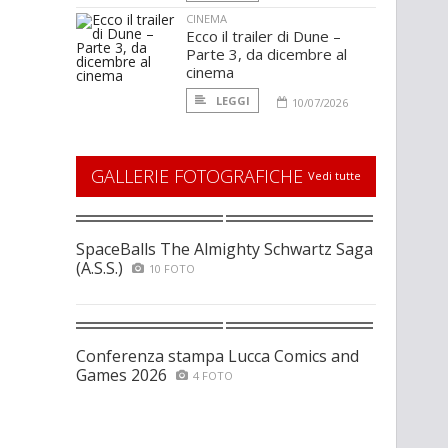
CINEMA
Ecco il trailer di Dune –
Parte 3, da dicembre al
cinema
LEGGI
10/07/2026
GALLERIE FOTOGRAFICHE
Vedi tutte
SpaceBalls The Almighty Schwartz Saga
(A.S.S.)
10 FOTO
Conferenza stampa Lucca Comics and
Games 2026
4 FOTO