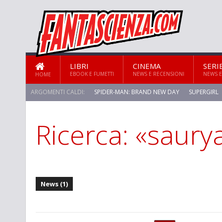
LIBRI
CINEMA
SERI
EBOOK E FUMETTI
NEWS E RECENSIONI
NEWS E
HOME
ARGOMENTI CALDI:
SPIDER-MAN: BRAND NEW DAY
SUPERGIRL
Ricerca: «saury
STAR TREK: STRANGE NEW WORLDS
News (1)