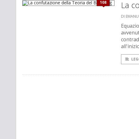
108
La co
DI EMANU
Equazio
avvenuto
contrad
all'iniz
LEG