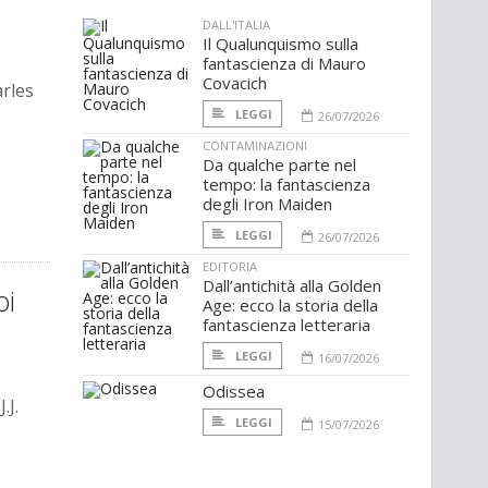
DALL'ITALIA
Il Qualunquismo sulla
fantascienza di Mauro
Covacich
arles
LEGGI
26/07/2026
CONTAMINAZIONI
Da qualche parte nel
tempo: la fantascienza
degli Iron Maiden
LEGGI
26/07/2026
EDITORIA
Dall’antichità alla Golden
oi
Age: ecco la storia della
fantascienza letteraria
LEGGI
16/07/2026
Odissea
.J.
LEGGI
15/07/2026