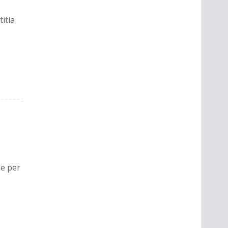
itia
e per