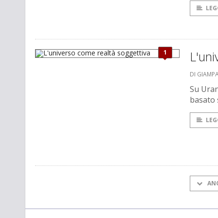
LEG
1
L'uni
DI GIAMP
Su Uran
basato 
LEG
AN