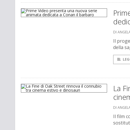
Prim
dedic
DI ANGEL
Il prog
della s
LEG
La Fi
cinem
DI ANGEL
Il film
sostitu