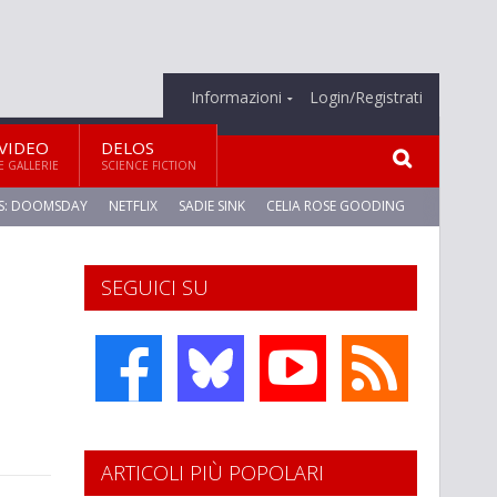
Informazioni
Login/Registrati
VIDEO
DELOS
E GALLERIE
SCIENCE FICTION
S: DOOMSDAY
NETFLIX
SADIE SINK
CELIA ROSE GOODING
SEGUICI SU
ARTICOLI PIÙ POPOLARI