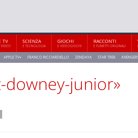
E TV
SCIENZA
GIOCHI
RACCONTI
 VIDEO
E TECNOLOGIA
E VIDEOGIOCHI
E FUMETTI ORIGINALI
APPLE TV+
FRANCO RICCIARDIELLO
ZENDAYA
STAR TREK
AVENGER
t-downey-junior»