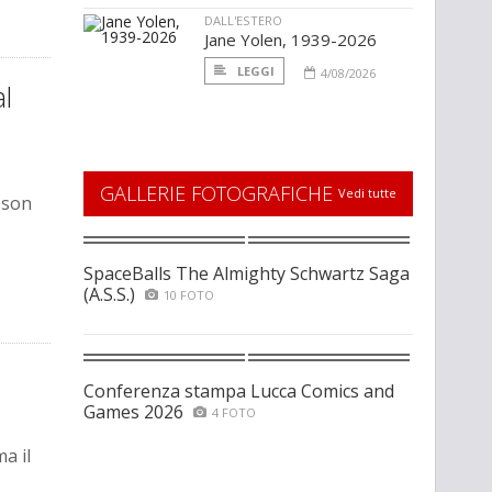
DALL'ESTERO
Jane Yolen, 1939-2026
LEGGI
4/08/2026
l
GALLERIE FOTOGRAFICHE
Vedi tutte
sson
SpaceBalls The Almighty Schwartz Saga
(A.S.S.)
10 FOTO
Conferenza stampa Lucca Comics and
Games 2026
4 FOTO
a il