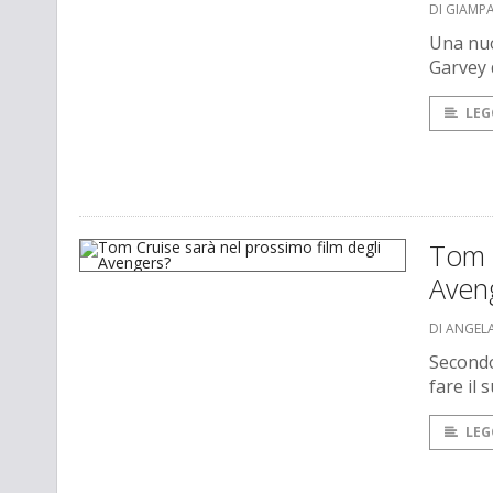
DI GIAMP
Una nuo
Garvey 
LEG
Tom C
Aven
DI ANGEL
Secondo
fare il
LEG