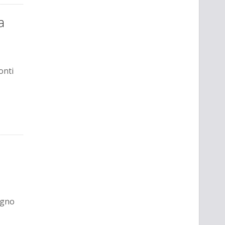
a
onti
egno