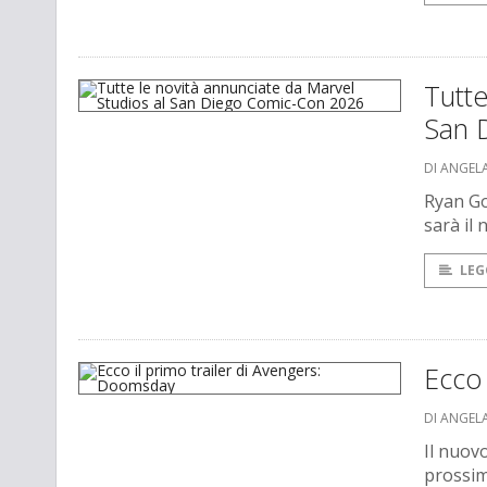
Tutte
San 
DI ANGEL
Ryan Go
sarà il
LEG
Ecco 
DI ANGEL
Il nuov
prossi