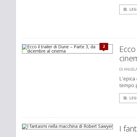
LEG
2
Ecco 
cine
DI ANGEL
L'epica 
tempo p
LEG
I fan