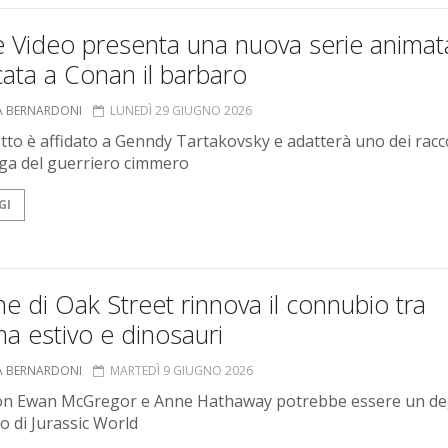
e Video presenta una nuova serie animat
ata a Conan il barbaro
A BERNARDONI
LUNEDÌ 29 GIUGNO 2026
etto è affidato a Genndy Tartakovsky e adatterà uno dei racc
aga del guerriero cimmero
GI
ne di Oak Street rinnova il connubio tra
a estivo e dinosauri
A BERNARDONI
MARTEDÌ 9 GIUGNO 2026
 con Ewan McGregor e Anne Hathaway potrebbe essere un d
to di Jurassic World