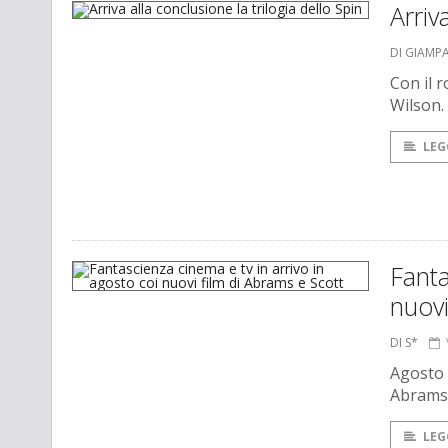
Arriv
DI GIAMP
Con il r
Wilson.
LEG
Fanta
nuovi
DI S*
Agosto m
Abrams 
LEG