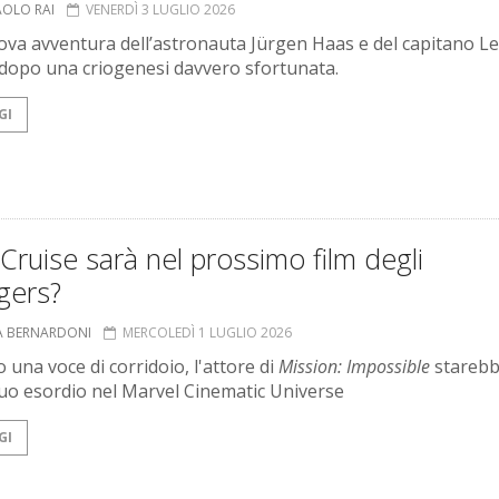
AOLO RAI
VENERDÌ 3 LUGLIO 2026
va avventura dell’astronauta Jürgen Haas e del capitano Let
dopo una criogenesi davvero sfortunata.
GI
ruise sarà nel prossimo film degli
gers?
A BERNARDONI
MERCOLEDÌ 1 LUGLIO 2026
 una voce di corridoio, l'attore di
Mission: Impossible
starebb
 suo esordio nel Marvel Cinematic Universe
GI