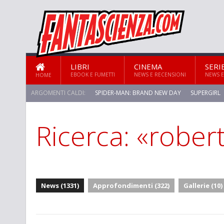
LIBRI
CINEMA
SERI
EBOOK E FUMETTI
NEWS E RECENSIONI
NEWS E
HOME
ARGOMENTI CALDI:
SPIDER-MAN: BRAND NEW DAY
SUPERGIRL
Ricerca: «rober
News (1331)
Approfondimenti (322)
Gallerie (10)