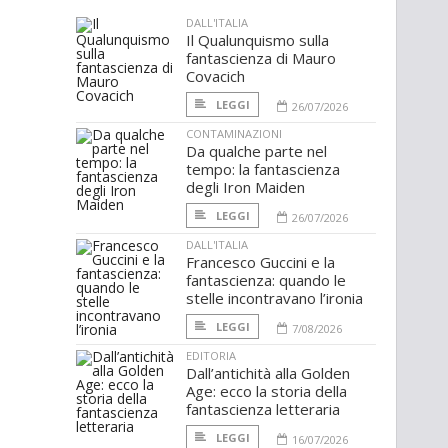
DALL'ITALIA
Il Qualunquismo sulla
fantascienza di Mauro
Covacich
LEGGI
26/07/2026
CONTAMINAZIONI
Da qualche parte nel
tempo: la fantascienza
degli Iron Maiden
LEGGI
26/07/2026
DALL'ITALIA
Francesco Guccini e la
fantascienza: quando le
stelle incontravano l’ironia
LEGGI
7/08/2026
EDITORIA
Dall’antichità alla Golden
Age: ecco la storia della
fantascienza letteraria
LEGGI
16/07/2026