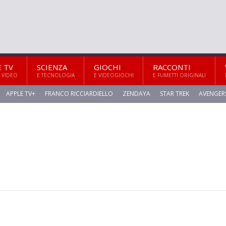
E TV
SCIENZA
GIOCHI
RACCONTI
 VIDEO
E TECNOLOGIA
E VIDEOGIOCHI
E FUMETTI ORIGINALI
APPLE TV+
FRANCO RICCIARDIELLO
ZENDAYA
STAR TREK
AVENGER