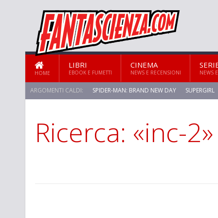
LIBRI
CINEMA
SERI
EBOOK E FUMETTI
NEWS E RECENSIONI
NEWS E
HOME
ARGOMENTI CALDI:
SPIDER-MAN: BRAND NEW DAY
SUPERGIRL
Ricerca: «inc-2»
STAR TREK: STRANGE NEW WORLDS