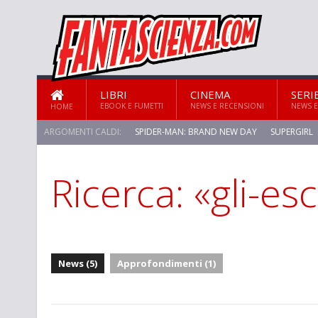
LIBRI
CINEMA
SERI
EBOOK E FUMETTI
NEWS E RECENSIONI
NEWS E
HOME
ARGOMENTI CALDI:
SPIDER-MAN: BRAND NEW DAY
SUPERGIRL
Ricerca: «gli-esc
STAR TREK: STRANGE NEW WORLDS
News (5)
Approfondimenti (1)