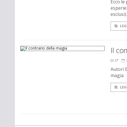
Ecco le
esperie
esclusi).
LEG
Il co
DI S*
Autori 
magia
LEG