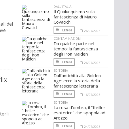
DALL'ITALIA
Il Qualunquismo sulla
fantascienza di Mauro
Covacich
ali del
ave
LEGGI
26/07/2026
CONTAMINAZIONI
Da qualche parte nel
tempo: la fantascienza
degli Iron Maiden
LEGGI
26/07/2026
EDITORIA
Dall’antichità alla Golden
lix
Age: ecco la storia della
fantascienza letteraria
LEGGI
16/07/2026
EDITORIA
La rosa d'ombra, il "thriller
esoterico" che spopola ad
terli
Arezzo
LEGGI
24/07/2026