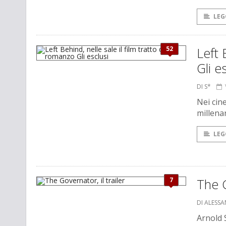
LEG
52
Left 
Gli e
DI S*
Nei cine
millena
LEG
7
The G
DI ALESS
Arnold 