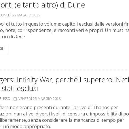
conti (e tanto altro) di Dune
LUNEDÌ 22 MAGGIO 2023
o' di tutto in questo volume: capitoli esclusi dalle versioni fin
, note, corrispondenze, e racconti veri e propri. Un must h
ltori di
Dune
GI
ers: Infinity War, perché i supereroi Netf
stati esclusi
ORUSSO
VENERDÌ 25 MAGGIO 2018
ders non erano presenti durante l'arrivo di Thanos per
zioni narrative, diversi livelli di censura e impossibilità di po
 liberamente, senza considerare la mancanza di tempo per
rli in modo appropriato.