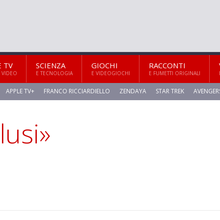
E TV
SCIENZA
GIOCHI
RACCONTI
 VIDEO
E TECNOLOGIA
E VIDEOGIOCHI
E FUMETTI ORIGINALI
APPLE TV+
FRANCO RICCIARDIELLO
ZENDAYA
STAR TREK
AVENGER
lusi»