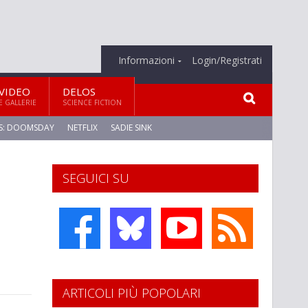
Informazioni
Login/Registrati
VIDEO
DELOS
E GALLERIE
SCIENCE FICTION
S: DOOMSDAY
NETFLIX
SADIE SINK
SEGUICI SU
ARTICOLI PIÙ POPOLARI