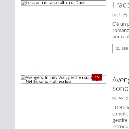
I rac
DI S*
C'è un p
romanzo
per i cu
LEG
15
Aveng
sono 
DI LEO L
I Defen
complica
gestire
introdu