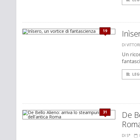
19
Inìse
DI VITTOR
Un rico
fantasci
LEG
31
De Be
Rom
DI S*