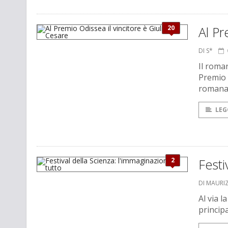
20
Al Pr
DI S*
Il rom
Premio 
roman
LEG
2
Festi
DI MAURI
Al via l
princip