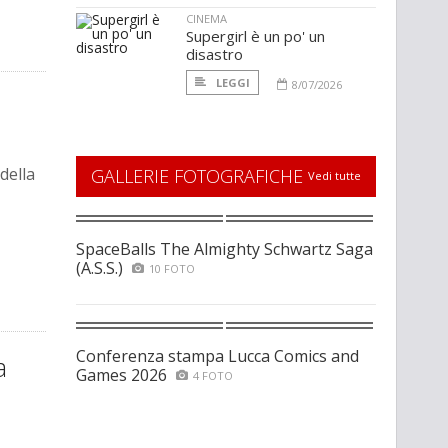
CINEMA
Supergirl è un po' un
disastro
LEGGI
8/07/2026
della
GALLERIE FOTOGRAFICHE
Vedi tutte
SpaceBalls The Almighty Schwartz Saga
(A.S.S.)
10 FOTO
Conferenza stampa Lucca Comics and
a
Games 2026
4 FOTO