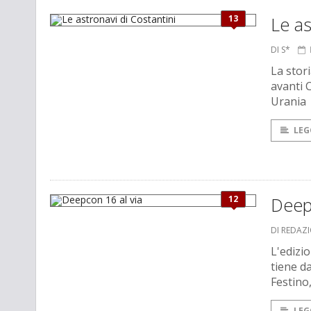
13
Le as
DI S*
La stori
avanti 
Urania
LEG
12
Deepc
DI REDAZ
L'edizi
tiene d
Festino
LEG