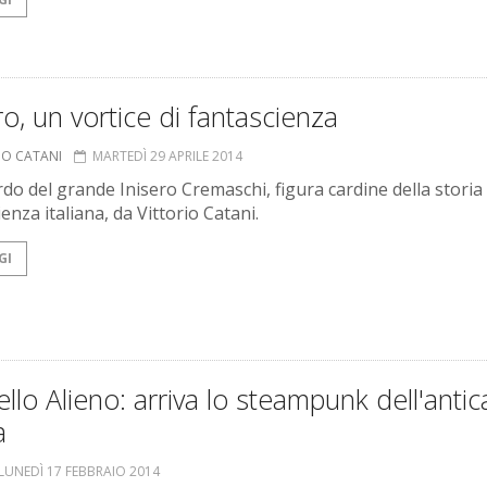
ro, un vortice di fantascienza
IO CATANI
MARTEDÌ 29 APRILE 2014
rdo del grande Inisero Cremaschi, figura cardine della storia 
enza italiana, da Vittorio Catani.
GI
llo Alieno: arriva lo steampunk dell'antic
a
LUNEDÌ 17 FEBBRAIO 2014