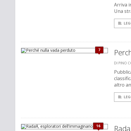
Arriva i
Una stra
LEG
7
Perch
DI PINO 
Pubblica
classifi
altro a
LEG
16
RadaЯ