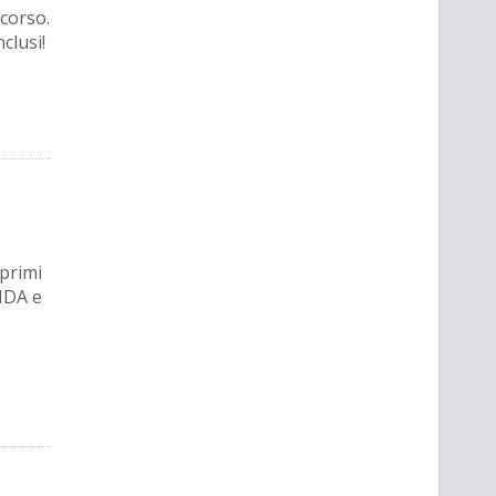
scorso.
clusi!
 primi
FIDA e