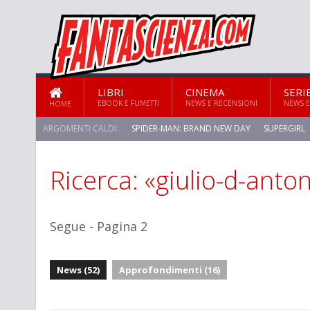
LIBRI
CINEMA
SERI
EBOOK E FUMETTI
NEWS E RECENSIONI
NEWS E
HOME
ARGOMENTI CALDI:
SPIDER-MAN: BRAND NEW DAY
SUPERGIRL
Ricerca: «giulio-d-anto
Segue - Pagina 2
News (52)
Approfondimenti (16)