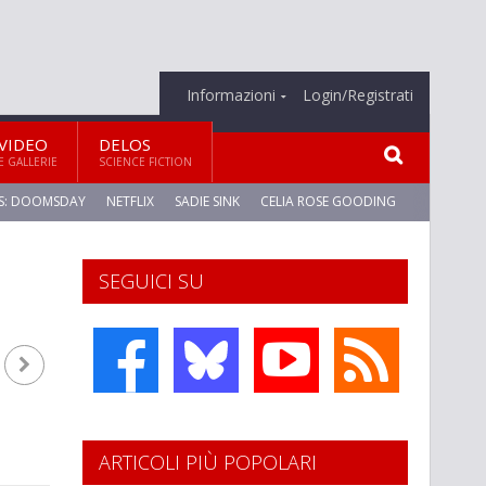
Informazioni
Login/Registrati
VIDEO
DELOS
E GALLERIE
SCIENCE FICTION
S: DOOMSDAY
NETFLIX
SADIE SINK
CELIA ROSE GOODING
SEGUICI SU
ARTICOLI PIÙ POPOLARI