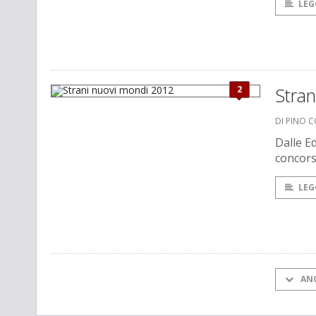
LEG
2
Stra
DI PINO 
Dalle Ed
concors
LEG
AN