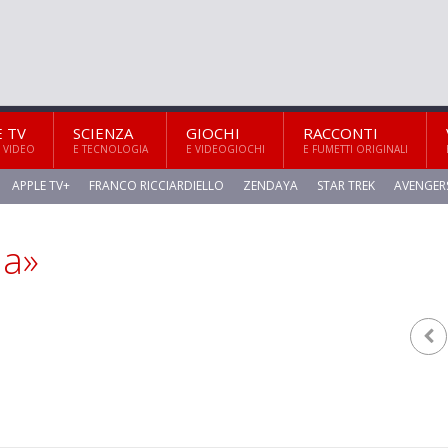
E TV
SCIENZA
GIOCHI
RACCONTI
 VIDEO
E TECNOLOGIA
E VIDEOGIOCHI
E FUMETTI ORIGINALI
APPLE TV+
FRANCO RICCIARDIELLO
ZENDAYA
STAR TREK
AVENGER
na»