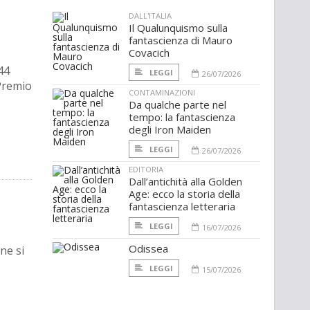
DALL'ITALIA
Il Qualunquismo sulla
fantascienza di Mauro
Covacich
44
LEGGI
26/07/2026
 Premio
CONTAMINAZIONI
Da qualche parte nel
tempo: la fantascienza
degli Iron Maiden
LEGGI
26/07/2026
EDITORIA
Dall’antichità alla Golden
Age: ecco la storia della
fantascienza letteraria
LEGGI
16/07/2026
Odissea
ne si
LEGGI
15/07/2026