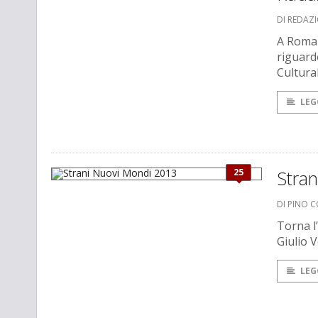
DI REDAZ
A Roma 
riguardo
Cultura
LEG
25
Stra
DI PINO 
Torna l
Giulio 
LEG