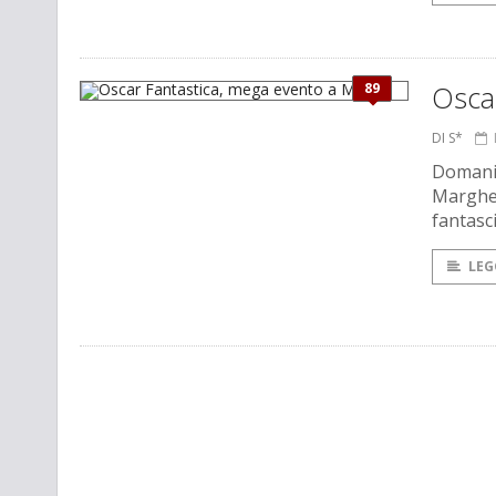
89
Osca
DI S*
Domani 
Margher
fantasci
LEG