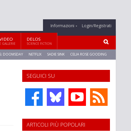
Informazioni
Login/Registrati
VIDEO
DELOS
E GALLERIE
SCIENCE FICTION
S: DOOMSDAY
NETFLIX
SADIE SINK
CELIA ROSE GOODING
SEGUICI SU
ARTICOLI PIÙ POPOLARI