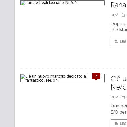
Rana
DI S*
Dopo un
che Mar
LEG
3
C'è u
Ne/
DI S*
Due ben 
E/O per
LEG