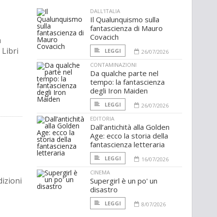
DALL'ITALIA
Il Qualunquismo sulla
fantascienza di Mauro
Covacich
a
 Libri
LEGGI
26/07/2026
CONTAMINAZIONI
Da qualche parte nel
tempo: la fantascienza
degli Iron Maiden
LEGGI
26/07/2026
EDITORIA
Dall’antichità alla Golden
Age: ecco la storia della
fantascienza letteraria
LEGGI
16/07/2026
CINEMA
dizioni
Supergirl è un po' un
disastro
LEGGI
8/07/2026