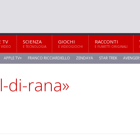
E TV
SCIENZA
GIOCHI
RACCONTI
 VIDEO
E TECNOLOGIA
E VIDEOGIOCHI
E FUMETTI ORIGINALI
APPLE TV+
FRANCO RICCIARDIELLO
ZENDAYA
STAR TREK
AVENGER
l-di-rana»