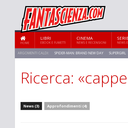
LIBRI
CINEMA
SERI
EBOOK E FUMETTI
NEWS E RECENSIONI
NEWS E
HOME
ARGOMENTI CALDI:
SPIDER-MAN: BRAND NEW DAY
SUPERGIRL
Ricerca: «cappe
News (3)
Approfondimenti (4)