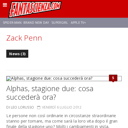
SPIDER-MAN: BRAND NEW DAY
SUPERGIRL
APPLE TV+
Zack Penn
FRANCO RICCIARDIELLO
ZENDAYA
STAR TREK
AVENGERS: DOOMSDAY
News (3)
NETFLIX
SADIE SINK
CELIA ROSE GOODING
5
Alphas, stagione due: cosa
succederà ora?
DI LEO LORUSSO
VENERDÌ 6 LUGLIO 2012
Le persone non così ordinarie in circostanze straordinarie
stanno per tornare, ma come sarà la loro vita dopo il gran
finale della stagione uno? Molti i cambiamenti in vista,