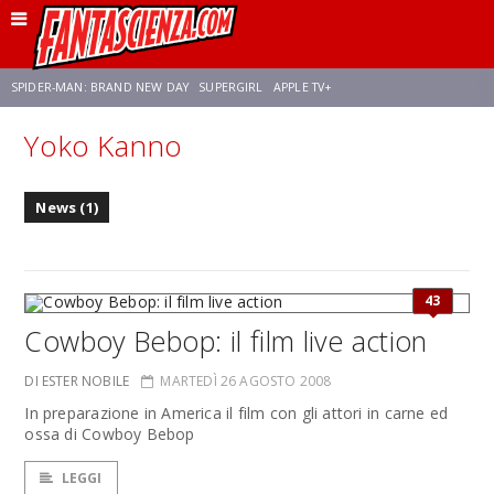
SPIDER-MAN: BRAND NEW DAY
SUPERGIRL
APPLE TV+
Yoko Kanno
FRANCO RICCIARDIELLO
ZENDAYA
AVENGERS: DOOMSDAY
STAR TREK
News (1)
NETFLIX
SADIE SINK
STAR TREK: STRANGE NEW WORLDS
43
Cowboy Bebop: il film live action
DI ESTER NOBILE
MARTEDÌ 26 AGOSTO 2008
In preparazione in America il film con gli attori in carne ed
ossa di Cowboy Bebop
LEGGI