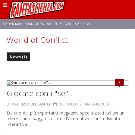
SPIDER-MAN: BRAND NEW DAY
SUPERGIRL
APPLE TV+
World of Conflict
FRANCO RICCIARDIELLO
ZENDAYA
AVENGERS: DOOMSDAY
STAR TREK
News (1)
NETFLIX
SADIE SINK
CELIA ROSE GOODING
7
Giocare con i "se"...
DI MAURIZIO DEL SANTO
MERCOLEDÌ 21 MAGGIO 2008
Da uno dei più importanti magazine specializzati italiani un
interessante saggio su come l'alternativa storica diventa
interattiva