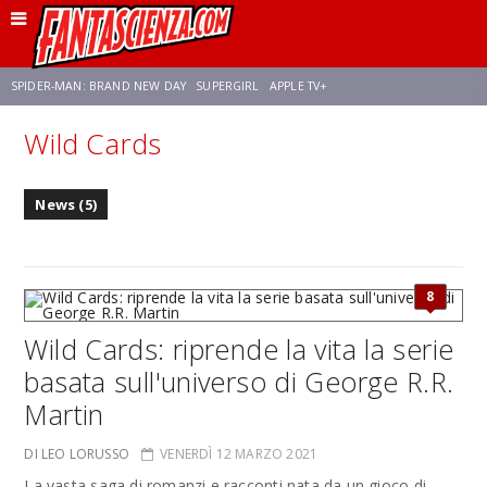
SPIDER-MAN: BRAND NEW DAY
SUPERGIRL
APPLE TV+
Wild Cards
FRANCO RICCIARDIELLO
ZENDAYA
STAR TREK
AVENGERS: DOOMSDAY
News (5)
NETFLIX
SADIE SINK
STAR TREK: STRANGE NEW WORLDS
8
Wild Cards: riprende la vita la serie
basata sull'universo di George R.R.
Martin
DI LEO LORUSSO
VENERDÌ 12 MARZO 2021
La vasta saga di romanzi e racconti nata da un gioco di