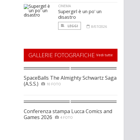
CINEMA
Supergirl è un po' un
disastro
LEGGI
8/07/2026
GALLERIE FOTOGRAFICHE
Vedi tutte
SpaceBalls The Almighty Schwartz Saga
(A.S.S.)
10 FOTO
Conferenza stampa Lucca Comics and
Games 2026
4 FOTO