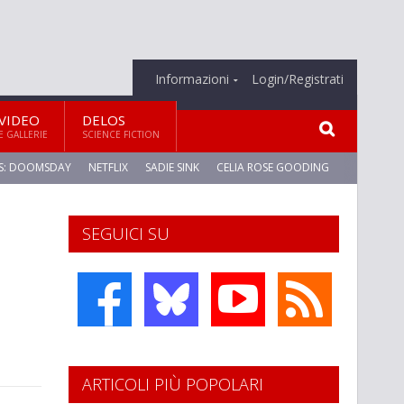
Informazioni
Login/Registrati
VIDEO
DELOS
E GALLERIE
SCIENCE FICTION
S: DOOMSDAY
NETFLIX
SADIE SINK
CELIA ROSE GOODING
SEGUICI SU
ARTICOLI PIÙ POPOLARI