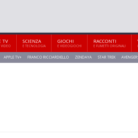
E TV
SCIENZA
GIOCHI
RACCONTI
 VIDEO
E TECNOLOGIA
E VIDEOGIOCHI
E FUMETTI ORIGINALI
APPLE TV+
FRANCO RICCIARDIELLO
ZENDAYA
STAR TREK
AVENGER