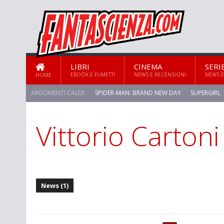
LIBRI
CINEMA
SERI
EBOOK E FUMETTI
NEWS E RECENSIONI
NEWS E
HOME
ARGOMENTI CALDI:
SPIDER-MAN: BRAND NEW DAY
SUPERGIRL
Vittorio Cartoni
News (1)