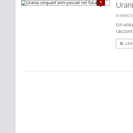
1
Urani
DI ENRIC
Un volu
racconti
LEG