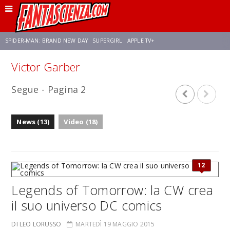
SPIDER-MAN: BRAND NEW DAY
SUPERGIRL
APPLE TV+
Victor Garber
FRANCO RICCIARDIELLO
ZENDAYA
STAR TREK
AVENGERS: DOOMSDAY
Segue - Pagina 2
NETFLIX
SADIE SINK
CELIA ROSE GOODING
News (13)
Video (18)
12
Legends of Tomorrow: la CW crea
il suo universo DC comics
DI LEO LORUSSO
MARTEDÌ 19 MAGGIO 2015