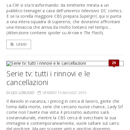
La CW si sta trasformando: da emittente mirata a un
pubblico teenager a casa dell'universo televisivo DC comics.
E se la sorella maggiore CBS prepara
Supergirl
, qui si punta
a una intera squadra di supereroi, che dovranno affrontare
una minaccia che arriva da molto lontano nel tempo...
(Attenzione contiene spoiler su
Arrow
e
The Flash
).
LEGGI
29
Serie tv: tutti i rinnovi e le
cancellazioni
DI LEO LORUSSO
VENERDÌ 15 MAGGIO 2015
Il diavolo in vacanza, i precog in cerca di lavoro, gente che
torna dalla morte, serie che cercano nuove chance, Lady Sif
come non l'avete mai vista: il prossimo autunno sarà
sovrannaturale, mentre la CBS cerca di svecchiare la sua
immagine e contemporaneamente, vuole saltare sul carro
del vincitore. Ma per scoprire vinti e vincitori dovremo