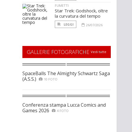
FUMETTI
Star Trek: Godshock, oltre
la curvatura del tempo
LEGGI
26/07/2026
GALLERIE FOTOGRAFICHE
Vedi tutte
SpaceBalls The Almighty Schwartz Saga
(A.S.S.)
10 FOTO
Conferenza stampa Lucca Comics and
Games 2026
4 FOTO