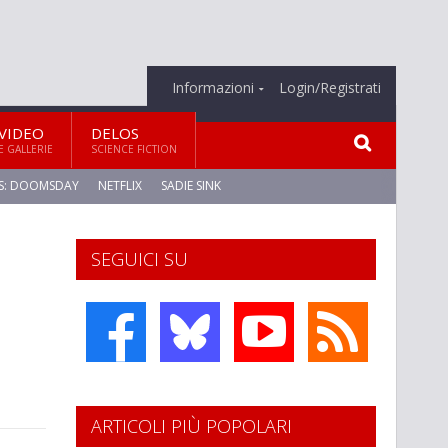
Informazioni
Login/Registrati
VIDEO
DELOS
E GALLERIE
SCIENCE FICTION
S: DOOMSDAY
NETFLIX
SADIE SINK
SEGUICI SU
ARTICOLI PIÙ POPOLARI