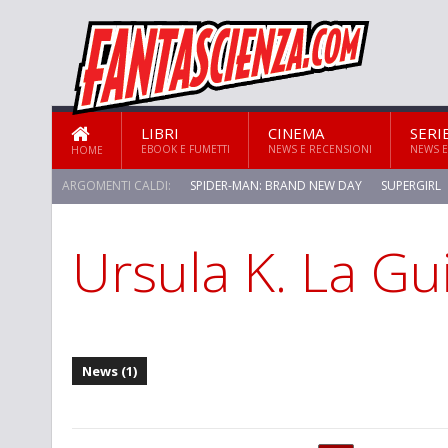
LIBRI
CINEMA
SERI
EBOOK E FUMETTI
NEWS E RECENSIONI
NEWS E
HOME
ARGOMENTI CALDI:
SPIDER-MAN: BRAND NEW DAY
SUPERGIRL
Ursula K. La Gu
STAR TREK: STRANGE NEW WORLDS
News (1)