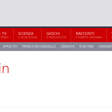
E TV
SCIENZA
GIOCHI
RACCONTI
 VIDEO
E TECNOLOGIA
E VIDEOGIOCHI
E FUMETTI ORIGINALI
APPLE TV+
FRANCO RICCIARDIELLO
ZENDAYA
STAR TREK
AVENGER
in