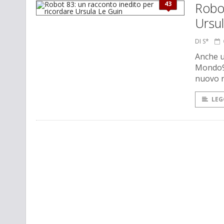
43
Robot
Ursu
DI S*
Anche u
Mondo9 
nuovo n
LEG