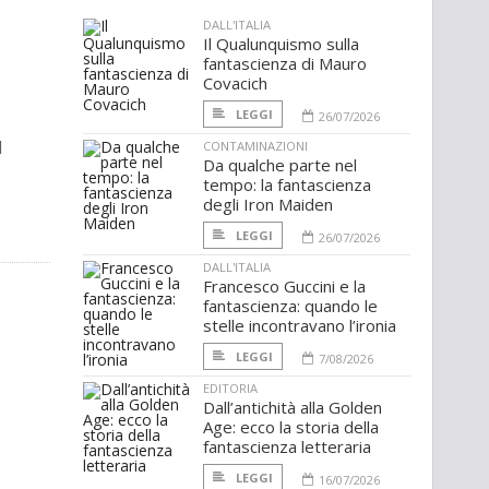
DALL'ITALIA
Il Qualunquismo sulla
fantascienza di Mauro
Covacich
LEGGI
26/07/2026
l
CONTAMINAZIONI
Da qualche parte nel
tempo: la fantascienza
degli Iron Maiden
LEGGI
26/07/2026
DALL'ITALIA
Francesco Guccini e la
fantascienza: quando le
stelle incontravano l’ironia
LEGGI
7/08/2026
EDITORIA
Dall’antichità alla Golden
Age: ecco la storia della
fantascienza letteraria
LEGGI
16/07/2026