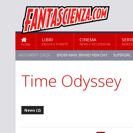
LIBRI
CINEMA
SERI
EBOOK E FUMETTI
NEWS E RECENSIONI
NEWS E
HOME
ARGOMENTI CALDI:
SPIDER-MAN: BRAND NEW DAY
SUPERGIRL
Time Odyssey
STAR TREK: STRANGE NEW WORLDS
News (2)