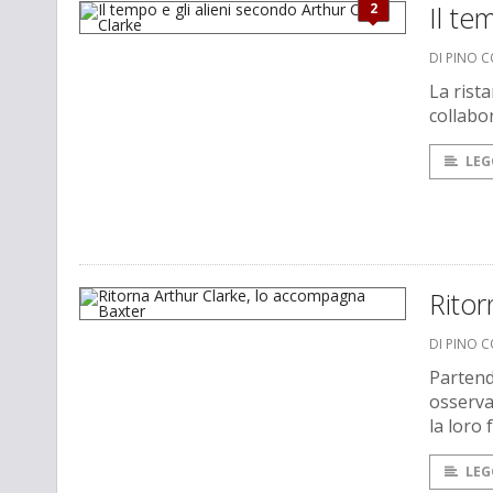
2
Il te
DI PINO 
La rista
collabo
LEG
Ritor
DI PINO 
Partend
osserva
la loro 
LEG