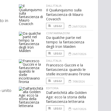
DALL'ITALIA
Il Qualunquismo sulla
fantascienza di Mauro
Covacich
to in
LEGGI
26/07/2026
CONTAMINAZIONI
Da qualche parte nel
tempo: la fantascienza
degli Iron Maiden
LEGGI
26/07/2026
DALL'ITALIA
Francesco Guccini e la
fantascienza: quando le
stelle incontravano l’ironia
LEGGI
7/08/2026
EDITORIA
o unito
Dall’antichità alla Golden
Age: ecco la storia della
fantascienza letteraria
LEGGI
16/07/2026