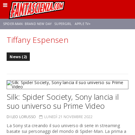
SPIDER-MAN: BRAND NEW DAY
SUPERGIRL
APPLE TV+
Tiffany Espensen
FRANCO RICCIARDIELLO
ZENDAYA
STAR TREK
AVENGERS: DOOMSDAY
News (2)
NETFLIX
SADIE SINK
CELIA ROSE GOODING
Silk: Spider Society, Sony lancia il
suo universo su Prime Video
DI LEO LORUSSO
LUNEDÌ 21 NOVEMBRE 2022
La Sony sta creando il suo universo di serie in streaming
basate sui personaggi del mondo di Spider-Man. La prima a