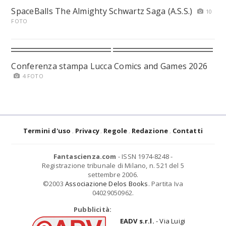
SpaceBalls The Almighty Schwartz Saga (A.S.S.)
10
FOTO
Conferenza stampa Lucca Comics and Games 2026
4 FOTO
Termini d'uso
Privacy
Regole
Redazione
Contatti
Fantascienza.com
- ISSN 1974-8248 -
Registrazione tribunale di Milano, n. 521 del 5
settembre 2006.
©2003
Associazione Delos Books
. Partita Iva
04029050962.
Pubblicità:
EADV s.r.l.
- Via Luigi