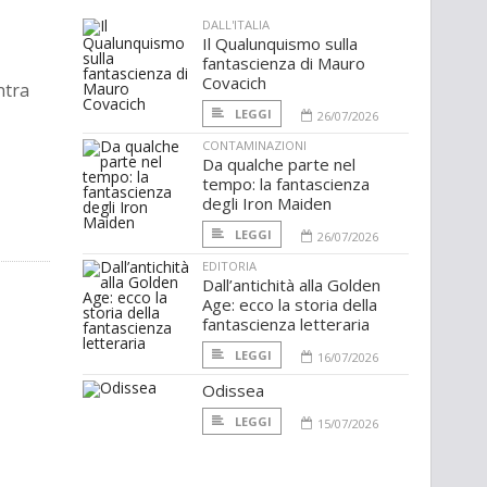
DALL'ITALIA
Il Qualunquismo sulla
fantascienza di Mauro
Covacich
ntra
LEGGI
26/07/2026
CONTAMINAZIONI
Da qualche parte nel
tempo: la fantascienza
degli Iron Maiden
LEGGI
26/07/2026
EDITORIA
Dall’antichità alla Golden
Age: ecco la storia della
fantascienza letteraria
LEGGI
16/07/2026
Odissea
LEGGI
15/07/2026