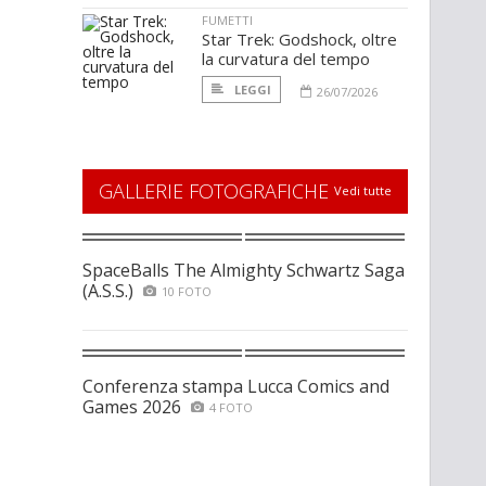
FUMETTI
Star Trek: Godshock, oltre
la curvatura del tempo
LEGGI
26/07/2026
GALLERIE FOTOGRAFICHE
Vedi tutte
SpaceBalls The Almighty Schwartz Saga
(A.S.S.)
10 FOTO
Conferenza stampa Lucca Comics and
Games 2026
4 FOTO