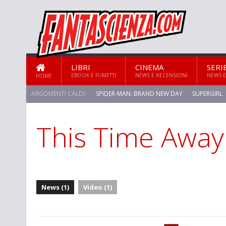
LIBRI
CINEMA
SERI
EBOOK E FUMETTI
NEWS E RECENSIONI
NEWS E
HOME
ARGOMENTI CALDI:
SPIDER-MAN: BRAND NEW DAY
SUPERGIRL
This Time Away
STAR TREK: STRANGE NEW WORLDS
News (1)
Video (1)