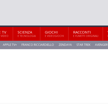
E TV
SCIENZA
GIOCHI
RACCONTI
 VIDEO
E TECNOLOGIA
E VIDEOGIOCHI
E FUMETTI ORIGINALI
APPLE TV+
FRANCO RICCIARDIELLO
ZENDAYA
STAR TREK
AVENGER