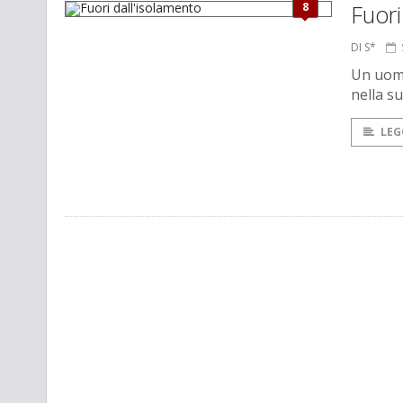
8
Fuori
DI S*
Un uomo
nella s
LEG