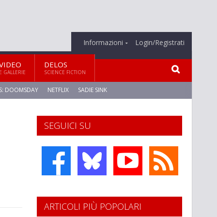
Informazioni
Login/Registrati
VIDEO
DELOS
E GALLERIE
SCIENCE FICTION
S: DOOMSDAY
NETFLIX
SADIE SINK
SEGUICI SU
ARTICOLI PIÙ POPOLARI