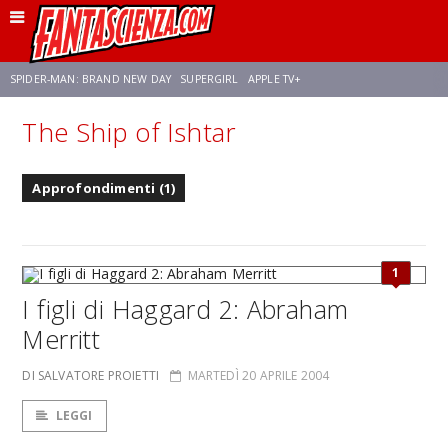
SPIDER-MAN: BRAND NEW DAY
SUPERGIRL
APPLE TV+
The Ship of Ishtar
FRANCO RICCIARDIELLO
ZENDAYA
AVENGERS: DOOMSDAY
STAR TREK
Approfondimenti (1)
NETFLIX
SADIE SINK
STAR TREK: STRANGE NEW WORLDS
1
I figli di Haggard 2: Abraham
Merritt
DI SALVATORE PROIETTI
MARTEDÌ 20 APRILE 2004
LEGGI