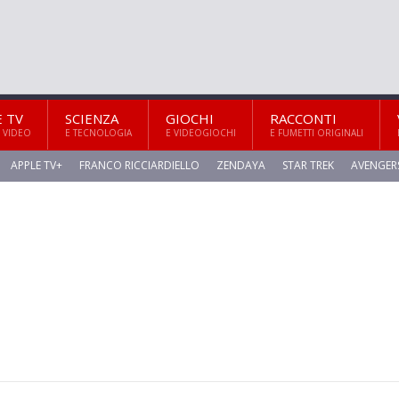
E TV
SCIENZA
GIOCHI
RACCONTI
 VIDEO
E TECNOLOGIA
E VIDEOGIOCHI
E FUMETTI ORIGINALI
APPLE TV+
FRANCO RICCIARDIELLO
ZENDAYA
STAR TREK
AVENGER