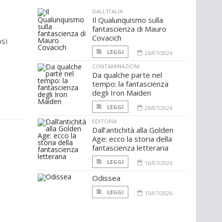
DALL'ITALIA
Il Qualunquismo sulla
fantascienza di Mauro
Covacich
osi
LEGGI
26/07/2026
CONTAMINAZIONI
Da qualche parte nel
tempo: la fantascienza
degli Iron Maiden
LEGGI
26/07/2026
EDITORIA
Dall’antichità alla Golden
Age: ecco la storia della
fantascienza letteraria
LEGGI
16/07/2026
Odissea
LEGGI
15/07/2026