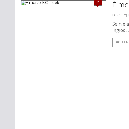
2
È mo
DI S*
Se n'è 
inglesi.
LEG