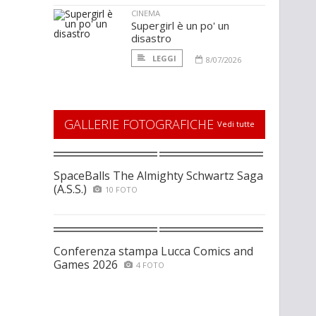
CINEMA
Supergirl è un po' un
disastro
LEGGI
8/07/2026
GALLERIE FOTOGRAFICHE
Vedi tutte
SpaceBalls The Almighty Schwartz Saga
(A.S.S.)
10 FOTO
Conferenza stampa Lucca Comics and
Games 2026
4 FOTO