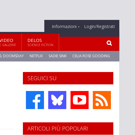
Informazioni
Login/Registrati
VIDEO
DELOS
E GALLERIE
SCIENCE FICTION
S: DOOMSDAY
NETFLIX
SADIE SINK
CELIA ROSE GOODING
SEGUICI SU
ARTICOLI PIÙ POPOLARI