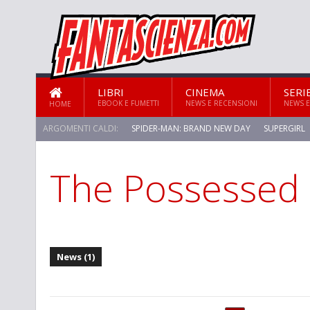
LIBRI
CINEMA
SERI
EBOOK E FUMETTI
NEWS E RECENSIONI
NEWS E
HOME
ARGOMENTI CALDI:
SPIDER-MAN: BRAND NEW DAY
SUPERGIRL
The Possessed
News (1)