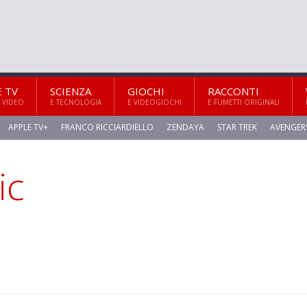
E TV
SCIENZA
GIOCHI
RACCONTI
 VIDEO
E TECNOLOGIA
E VIDEOGIOCHI
E FUMETTI ORIGINALI
APPLE TV+
FRANCO RICCIARDIELLO
ZENDAYA
STAR TREK
AVENGER
ic