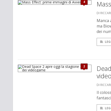
4
Mass 
DI RICCA
Manca a
ma Biowa
dei nume
LEG
2
Dead 
vide
DI RICCA
Il colo
fantasci
LEG