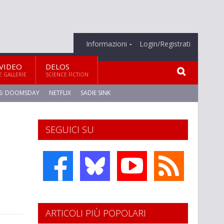
Informazioni
Login/Registrati
VIDEO
DELOS
E GALLERIE
SCIENCE FICTION
S: DOOMSDAY
NETFLIX
SADIE SINK
SEGUICI SU
ARTICOLI PIÙ POPOLARI