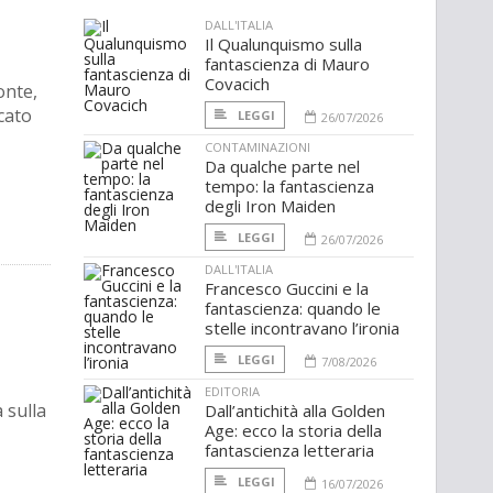
DALL'ITALIA
Il Qualunquismo sulla
fantascienza di Mauro
Covacich
onte,
icato
LEGGI
26/07/2026
CONTAMINAZIONI
Da qualche parte nel
tempo: la fantascienza
degli Iron Maiden
LEGGI
26/07/2026
DALL'ITALIA
Francesco Guccini e la
fantascienza: quando le
stelle incontravano l’ironia
LEGGI
7/08/2026
EDITORIA
 sulla
Dall’antichità alla Golden
Age: ecco la storia della
fantascienza letteraria
LEGGI
16/07/2026