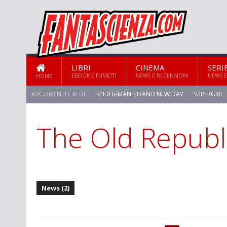
LIBRI
CINEMA
SERI
EBOOK E FUMETTI
NEWS E RECENSIONI
NEWS E
HOME
ARGOMENTI CALDI:
SPIDER-MAN: BRAND NEW DAY
SUPERGIRL
The Old Republ
STAR TREK: STRANGE NEW WORLDS
News (2)