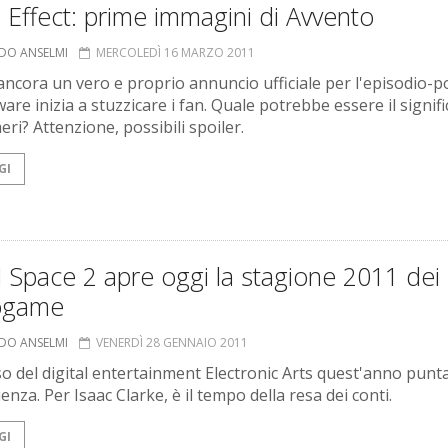
Effect: prime immagini di Avvento
RDO ANSELMI
MERCOLEDÌ 16 MARZO 2011
ncora un vero e proprio annuncio ufficiale per l'episodio-p
re inizia a stuzzicare i fan. Quale potrebbe essere il signif
ri? Attenzione, possibili spoiler.
GI
Space 2 apre oggi la stagione 2011 dei
ogame
RDO ANSELMI
VENERDÌ 28 GENNAIO 2011
sso del digital entertainment Electronic Arts quest'anno punta
enza. Per Isaac Clarke, è il tempo della resa dei conti.
GI