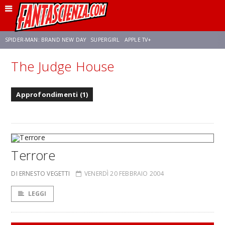
SPIDER-MAN: BRAND NEW DAY
SUPERGIRL
APPLE TV+
The Judge House
FRANCO RICCIARDIELLO
ZENDAYA
STAR TREK
AVENGERS: DOOMSDAY
Approfondimenti (1)
NETFLIX
SADIE SINK
CELIA ROSE GOODING
Terrore
DI ERNESTO VEGETTI
VENERDÌ 20 FEBBRAIO 2004
LEGGI