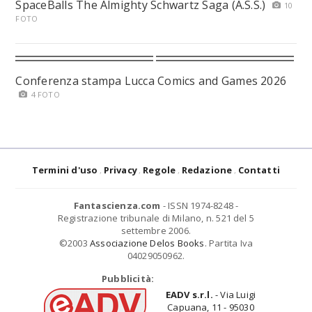
SpaceBalls The Almighty Schwartz Saga (A.S.S.)
10
FOTO
Conferenza stampa Lucca Comics and Games 2026
4 FOTO
Termini d'uso
Privacy
Regole
Redazione
Contatti
Fantascienza.com
- ISSN 1974-8248 -
Registrazione tribunale di Milano, n. 521 del 5
settembre 2006.
©2003
Associazione Delos Books
. Partita Iva
04029050962.
Pubblicità:
EADV s.r.l.
- Via Luigi
Capuana, 11 - 95030