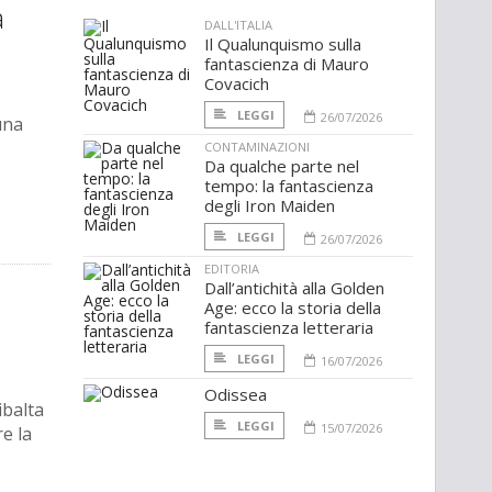
a
DALL'ITALIA
Il Qualunquismo sulla
fantascienza di Mauro
Covacich
LEGGI
26/07/2026
una
CONTAMINAZIONI
Da qualche parte nel
tempo: la fantascienza
degli Iron Maiden
LEGGI
26/07/2026
EDITORIA
Dall’antichità alla Golden
Age: ecco la storia della
fantascienza letteraria
LEGGI
16/07/2026
Odissea
ibalta
LEGGI
15/07/2026
e la