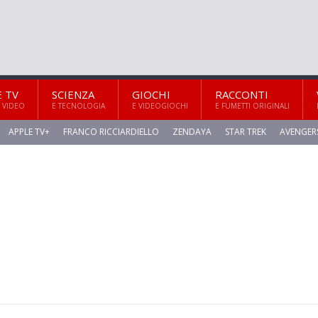
E TV
SCIENZA
GIOCHI
RACCONTI
 VIDEO
E TECNOLOGIA
E VIDEOGIOCHI
E FUMETTI ORIGINALI
APPLE TV+
FRANCO RICCIARDIELLO
ZENDAYA
STAR TREK
AVENGER