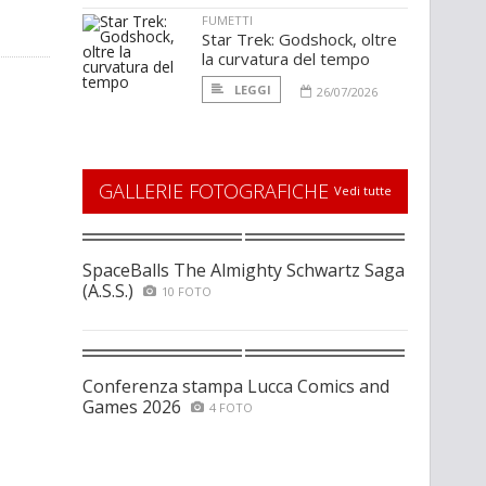
FUMETTI
Star Trek: Godshock, oltre
la curvatura del tempo
LEGGI
26/07/2026
GALLERIE FOTOGRAFICHE
Vedi tutte
SpaceBalls The Almighty Schwartz Saga
(A.S.S.)
10 FOTO
Conferenza stampa Lucca Comics and
Games 2026
4 FOTO