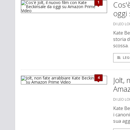
1
Cos'è
oggi
DI LEO L
Kate Be
storia d
scossa.
LEG
4
Jolt,
Amaz
DI LEO L
Kate Be
i canon
sua agg