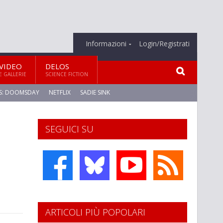
Informazioni
Login/Registrati
VIDEO
DELOS
E GALLERIE
SCIENCE FICTION
S: DOOMSDAY
NETFLIX
SADIE SINK
SEGUICI SU
ARTICOLI PIÙ POPOLARI