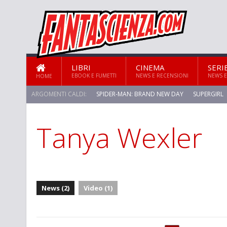
LIBRI
CINEMA
SERI
EBOOK E FUMETTI
NEWS E RECENSIONI
NEWS E
HOME
ARGOMENTI CALDI:
SPIDER-MAN: BRAND NEW DAY
SUPERGIRL
Tanya Wexler
STAR TREK: STRANGE NEW WORLDS
News (2)
Video (1)