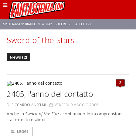
SPIDER-MAN: BRAND NEW DAY
SUPERGIRL
APPLE TV+
Sword of the Stars
FRANCO RICCIARDIELLO
ZENDAYA
AVENGERS: DOOMSDAY
STAR TREK
News (2)
NETFLIX
SADIE SINK
STAR TREK: STRANGE NEW WORLDS
2
2405, l'anno del contatto
DI RICCARDO ANSELMI
VENERDÌ 9 MAGGIO 2008
Anche in
Sword of the Stars
continuano le incomprensioni
tra terrestri e alieni
LEGGI