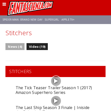
SPIDER-MAN: BRAND NEW DAY
SUPERGIRL
APPLE TV+
Stitchers
FRANCO RICCIARDIELLO
ZENDAYA
STAR TREK
AVENGERS: DOOMSDAY
News (4)
Video (19)
NETFLIX
SADIE SINK
CELIA ROSE GOODING
STITCHERS
The Tick Teaser Trailer Season 1 (2017)
Amazon Superhero Series
The Last Ship Season 3 Finale | Iniside