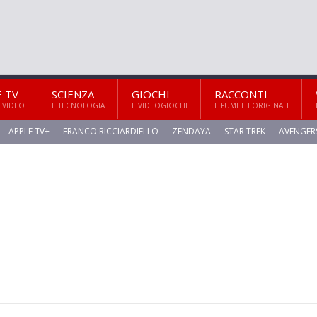
E TV
SCIENZA
GIOCHI
RACCONTI
 VIDEO
E TECNOLOGIA
E VIDEOGIOCHI
E FUMETTI ORIGINALI
APPLE TV+
FRANCO RICCIARDIELLO
ZENDAYA
STAR TREK
AVENGER