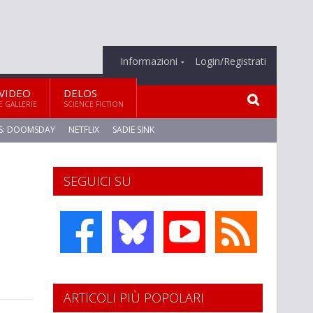
Informazioni
Login/Registrati
VIDEO
DELOS
E GALLERIE
SCIENCE FICTION
S: DOOMSDAY
NETFLIX
SADIE SINK
SEGUICI SU
ARTICOLI PIÙ POPOLARI