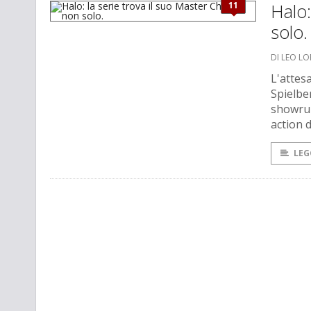
11
Halo:
solo.
DI LEO L
L'attes
Spielbe
showrun
action 
LEG