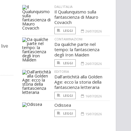
DALL'ITALIA
Il Qualunquismo sulla
fantascienza di Mauro
Covacich
LEGGI
26/07/2026
CONTAMINAZIONI
Da qualche parte nel
live
tempo: la fantascienza
degli Iron Maiden
LEGGI
26/07/2026
EDITORIA
Dall’antichità alla Golden
Age: ecco la storia della
fantascienza letteraria
LEGGI
16/07/2026
Odissea
LEGGI
15/07/2026