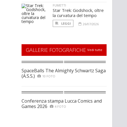
FUMETTI
Star Trek: Godshock, oltre
la curvatura del tempo
LEGGI
26/07/2026
GALLERIE FOTOGRAFICHE
Vedi tutte
SpaceBalls The Almighty Schwartz Saga
(A.S.S.)
10 FOTO
Conferenza stampa Lucca Comics and
Games 2026
4 FOTO