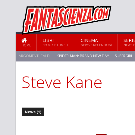
LIBRI
CINEMA
SERI
EBOOK E FUMETTI
NEWS E RECENSIONI
NEWS E
HOME
ARGOMENTI CALDI:
SPIDER-MAN: BRAND NEW DAY
SUPERGIRL
Steve Kane
STAR TREK: STRANGE NEW WORLDS
News (1)