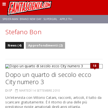
SPIDER-MAN: BRAND NEW DAY
SUPERGIRL
APPLE TV+
Stefano Bon
FRANCO RICCIARDIELLO
ZENDAYA
AVENGERS: DOOMSDAY
STAR TREK
News (4)
Approfondimenti (2)
NETFLIX
SADIE SINK
CELIA ROSE GOODING
18
Dopo un quarto di secolo ecco
City numero 3
DI S*
MARTEDÌ 14 SETTEMBRE 2010
Un'intervista con Vittorio Catani, racconti, articoli, il tutto da
scaricare gratuitamente. È il ritorno di una delle più
prestigiose riviste amatoriali degli anni ottanta.