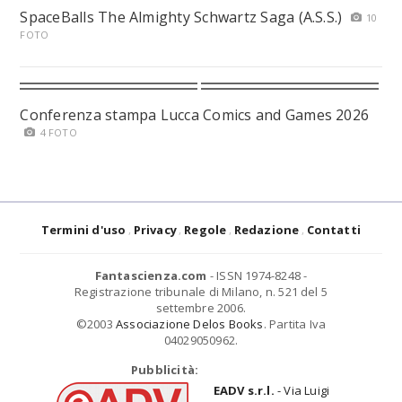
SpaceBalls The Almighty Schwartz Saga (A.S.S.)
10
FOTO
Conferenza stampa Lucca Comics and Games 2026
4 FOTO
Termini d'uso
Privacy
Regole
Redazione
Contatti
Fantascienza.com
- ISSN 1974-8248 -
Registrazione tribunale di Milano, n. 521 del 5
settembre 2006.
©2003
Associazione Delos Books
. Partita Iva
04029050962.
Pubblicità:
EADV s.r.l.
- Via Luigi