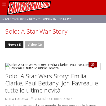
SPIDER-MAN: BRAND NEW DAY
SUPERGIRL
APPLE TV+
Solo: A Star War Story
FRANCO RICCIARDIELLO
ZENDAYA
STAR TREK
AVENGERS: DOOMSDAY
News (1)
Video (2)
NETFLIX
SADIE SINK
STAR TREK: STRANGE NEW WORLDS
20
Solo: A Star Wars Story: Emilia
Clarke, Paul Bettany, Jon Favreau e
tutte le ultime novità
DI LEO LORUSSO
VENERDÌ 16 FEBBRAIO 2018
Han Solo presenta il suo mondo, le persone che lo hanno