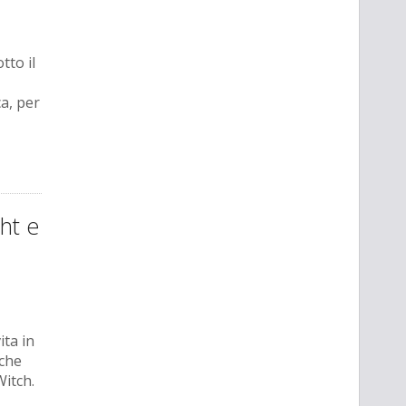
tto il
a, per
ht e
ita in
nche
itch.