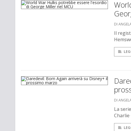
World
Geor
DI ANGEL
Il regi
Hemsw
LEG
Dared
pros
DI ANGEL
La seri
Charlie
LEG