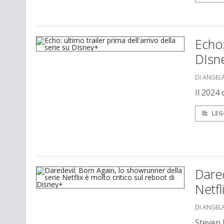
Echo:
DIsn
DI ANGEL
Il 2024
LEG
Dared
Netfl
DI ANGEL
Steven 