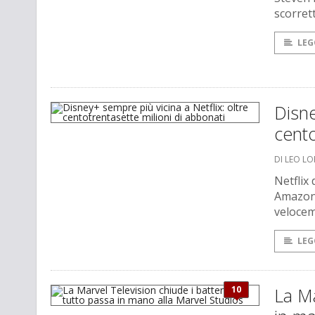
scorret
LEG
Disne
cento
DI LEO L
Netflix 
Amazon 
velocem
LEG
10
La Ma