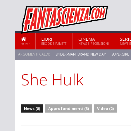
LIBRI
CINEMA
SERI
EBOOK E FUMETTI
NEWS E RECENSIONI
NEWS E
HOME
ARGOMENTI CALDI:
SPIDER-MAN: BRAND NEW DAY
SUPERGIRL
She Hulk
News (8)
Approfondimenti (3)
Video (2)