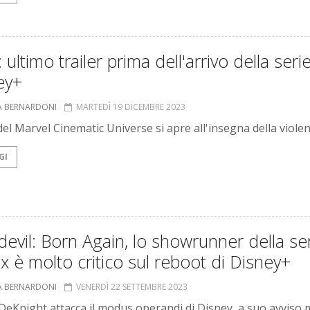
 ultimo trailer prima dell'arrivo della seri
ey+
A BERNARDONI
MARTEDÌ 19 DICEMBRE 2023
 del Marvel Cinematic Universe si apre all'insegna della viole
GI
evil: Born Again, lo showrunner della se
ix è molto critico sul reboot di Disney+
A BERNARDONI
VENERDÌ 22 SETTEMBRE 2023
DeKnight attacca il modus operandi di Disney, a suo avviso 