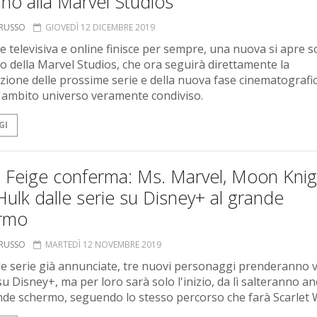
no alla Marvel Studios
ORUSSO
GIOVEDÌ 12 DICEMBRE 2019
e televisiva e online finisce per sempre, una nuova si apre so
lo della Marvel Studios, che ora seguirà direttamente la
azione delle prossime serie e della nuova fase cinematografic
l'ambito universo veramente condiviso.
GI
n Feige conferma: Ms. Marvel, Moon Knig
ulk dalle serie su Disney+ al grande
rmo
ORUSSO
MARTEDÌ 12 NOVEMBRE 2019
lle serie già annunciate, tre nuovi personaggi prenderanno v
su Disney+, ma per loro sarà solo l'inizio, da lì salteranno a
nde schermo, seguendo lo stesso percorso che farà Scarlet W