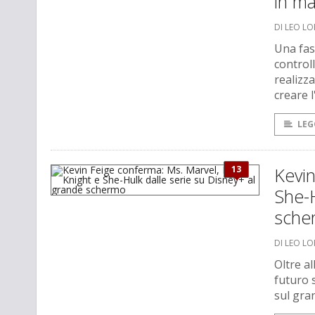
in ma
DI LEO L
Una fas
control
realizz
creare 
LEG
13
Kevi
She-H
sche
DI LEO L
Oltre a
futuro 
sul gra