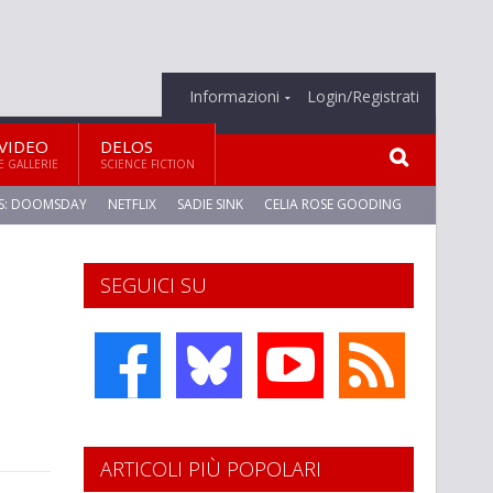
Informazioni
Login/Registrati
VIDEO
DELOS
E GALLERIE
SCIENCE FICTION
S: DOOMSDAY
NETFLIX
SADIE SINK
CELIA ROSE GOODING
SEGUICI SU
ARTICOLI PIÙ POPOLARI