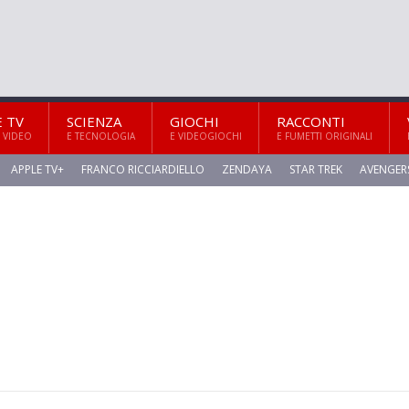
E TV
SCIENZA
GIOCHI
RACCONTI
 VIDEO
E TECNOLOGIA
E VIDEOGIOCHI
E FUMETTI ORIGINALI
APPLE TV+
FRANCO RICCIARDIELLO
ZENDAYA
STAR TREK
AVENGER