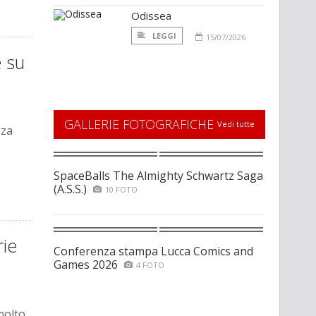
Odissea
LEGGI
15/07/2026
e su
GALLERIE FOTOGRAFICHE
Vedi tutte
nza
SpaceBalls The Almighty Schwartz Saga
(A.S.S.)
10 FOTO
rie
Conferenza stampa Lucca Comics and
Games 2026
4 FOTO
molto