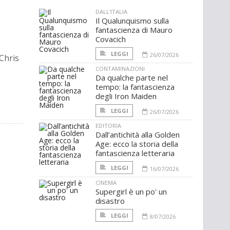
DALL'ITALIA
Il Qualunquismo sulla
fantascienza di Mauro
Covacich
LEGGI
26/07/2026
 Chris
CONTAMINAZIONI
Da qualche parte nel
tempo: la fantascienza
degli Iron Maiden
LEGGI
26/07/2026
EDITORIA
Dall’antichità alla Golden
Age: ecco la storia della
fantascienza letteraria
LEGGI
16/07/2026
CINEMA
Supergirl è un po' un
disastro
LEGGI
8/07/2026