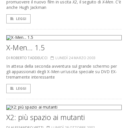
promuovere il nuovo film in uscita
X2
, il seguito di
X-Men
. C'è
anche Hugh Jackman
LEGGI
X-Men... 1.5
DI ROBERTO TADDEUCCI
LUNEDÌ 24 MARZO 2003
In attesa della seconda avventura sul grande schermo per
gli appassionati degli X-Men un'uscita speciale su DVD EX-
tremamente interessante
LEGGI
X2: più spazio ai mutanti
DI ALESSANDRO VIETTI
LUNEDÌ 28 OTTOBRE 2002