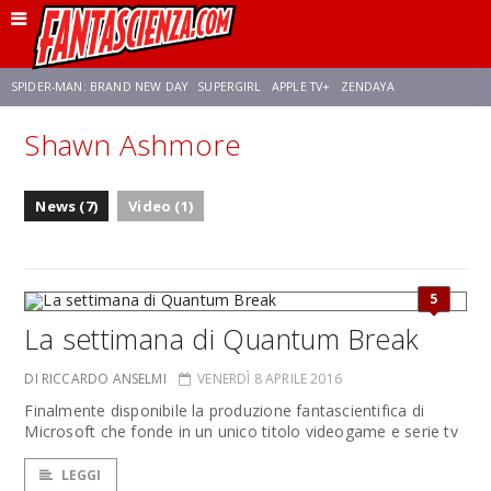
SPIDER-MAN: BRAND NEW DAY
SUPERGIRL
APPLE TV+
ZENDAYA
Shawn Ashmore
FRANCO RICCIARDIELLO
AVENGERS: DOOMSDAY
STAR TREK
NETFLIX
News (7)
Video (1)
SADIE SINK
STAR TREK: STRANGE NEW WORLDS
5
La settimana di Quantum Break
DI RICCARDO ANSELMI
VENERDÌ 8 APRILE 2016
Finalmente disponibile la produzione fantascientifica di
Microsoft che fonde in un unico titolo videogame e serie tv
LEGGI