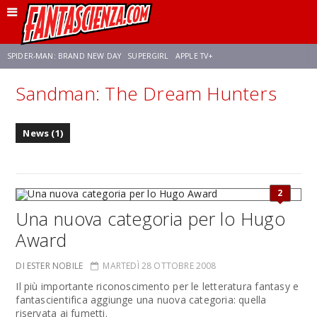
SPIDER-MAN: BRAND NEW DAY
SUPERGIRL
APPLE TV+
Sandman: The Dream Hunters
FRANCO RICCIARDIELLO
ZENDAYA
STAR TREK
AVENGERS: DOOMSDAY
News (1)
NETFLIX
SADIE SINK
STAR TREK: STRANGE NEW WORLDS
2
Una nuova categoria per lo Hugo
Award
DI ESTER NOBILE
MARTEDÌ 28 OTTOBRE 2008
Il più importante riconoscimento per le letteratura fantasy e
fantascientifica aggiunge una nuova categoria: quella
riservata ai fumetti.