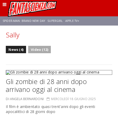
SPIDER-MAN: BRAND NEW DAY
SUPERGIRL
APPLE TV+
Sally
FRANCO RICCIARDIELLO
ZENDAYA
STAR TREK
AVENGERS: DOOMSDAY
News (4)
Video (12)
NETFLIX
SADIE SINK
STAR TREK: STRANGE NEW WORLDS
Gli zombie di 28 anni dopo
arrivano oggi al cinema
DI ANGELA BERNARDONI
MERCOLEDÌ 18 GIUGNO 2025
Il film è ambientato quasi trent'anni dopo gli eventi
apocalittici di 28 giorni dopo