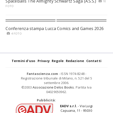
SpaceBalls The Almighty Schwartz Saga (A.S.S.)
10
FOTO
Conferenza stampa Lucca Comics and Games 2026
4 FOTO
Termini d'uso
Privacy
Regole
Redazione
Contatti
Fantascienza.com
- ISSN 1974-8248 -
Registrazione tribunale di Milano, n. 521 del 5
settembre 2006.
©2003
Associazione Delos Books
. Partita Iva
04029050962.
Pubblicità:
EADV s.r.l.
- Via Luigi
Capuana, 11 - 95030