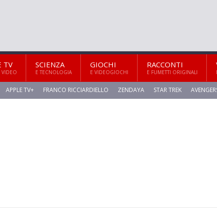
E TV
SCIENZA
GIOCHI
RACCONTI
 VIDEO
E TECNOLOGIA
E VIDEOGIOCHI
E FUMETTI ORIGINALI
APPLE TV+
FRANCO RICCIARDIELLO
ZENDAYA
STAR TREK
AVENGER