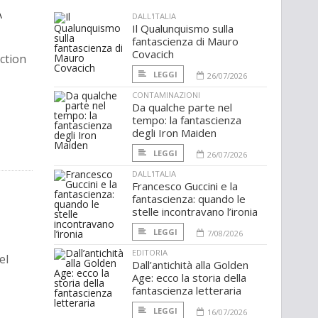
A
DALL'ITALIA
Il Qualunquismo sulla
fantascienza di Mauro
Covacich
iction
LEGGI
26/07/2026
CONTAMINAZIONI
Da qualche parte nel
tempo: la fantascienza
degli Iron Maiden
LEGGI
26/07/2026
DALL'ITALIA
Francesco Guccini e la
fantascienza: quando le
stelle incontravano l’ironia
LEGGI
7/08/2026
EDITORIA
el
Dall’antichità alla Golden
Age: ecco la storia della
fantascienza letteraria
LEGGI
16/07/2026