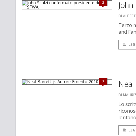
3
John 
DI ALBER
Terzo ma
and Fan
LEG
7
Neal 
DI MAURI
Lo scrit
riconos
lontano
LEG