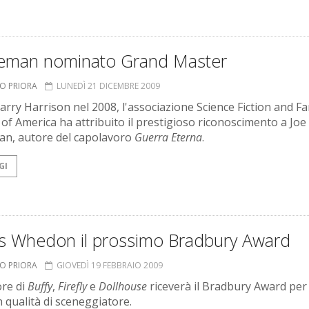
eman nominato Grand Master
TO PRIORA
LUNEDÌ 21 DICEMBRE 2009
rry Harrison nel 2008, l'associazione Science Fiction and F
 of America ha attribuito il prestigioso riconoscimento a Joe
n, autore del capolavoro
Guerra Eterna
.
GI
ss Whedon il prossimo Bradbury Award
TO PRIORA
GIOVEDÌ 19 FEBBRAIO 2009
ore di
Buffy
,
Firefly
e
Dollhouse
riceverà il Bradbury Award per 
n qualità di sceneggiatore.