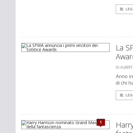
LEG
La SF
Awar
DI ALBER
Anno in
di chi 
LEG
1
Harr