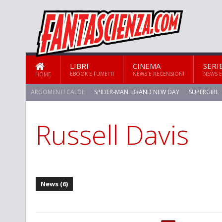
LIBRI
CINEMA
SERI
EBOOK E FUMETTI
NEWS E RECENSIONI
NEWS E
HOME
ARGOMENTI CALDI:
SPIDER-MAN: BRAND NEW DAY
SUPERGIRL
Russell Davis
STAR TREK: STRANGE NEW WORLDS
News (6)