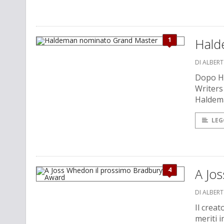
1
Hald
DI ALBER
Dopo Ha
Writers
Haldema
LEG
4
A Jo
DI ALBER
Il creat
meriti i