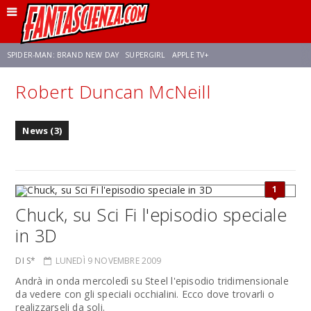
SPIDER-MAN: BRAND NEW DAY
SUPERGIRL
APPLE TV+
Robert Duncan McNeill
FRANCO RICCIARDIELLO
ZENDAYA
STAR TREK
AVENGERS: DOOMSDAY
News (3)
NETFLIX
SADIE SINK
CELIA ROSE GOODING
1
Chuck, su Sci Fi l'episodio speciale
in 3D
DI S*
LUNEDÌ 9 NOVEMBRE 2009
Andrà in onda mercoledì su Steel l'episodio tridimensionale
da vedere con gli speciali occhialini. Ecco dove trovarli o
realizzarseli da soli.