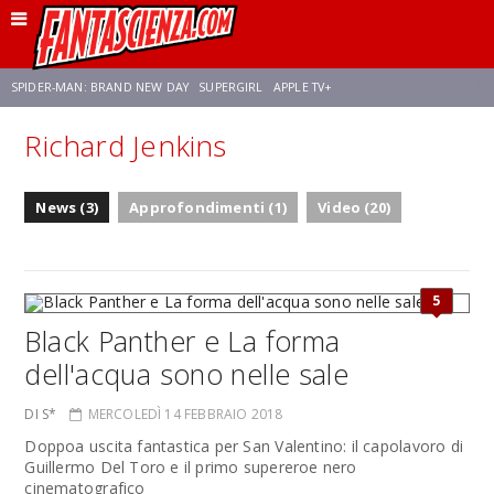
SPIDER-MAN: BRAND NEW DAY
SUPERGIRL
APPLE TV+
Richard Jenkins
FRANCO RICCIARDIELLO
ZENDAYA
STAR TREK
AVENGERS: DOOMSDAY
News (3)
Approfondimenti (1)
Video (20)
NETFLIX
SADIE SINK
CELIA ROSE GOODING
5
Black Panther e La forma
dell'acqua sono nelle sale
DI S*
MERCOLEDÌ 14 FEBBRAIO 2018
Doppoa uscita fantastica per San Valentino: il capolavoro di
Guillermo Del Toro e il primo supereroe nero
cinematografico