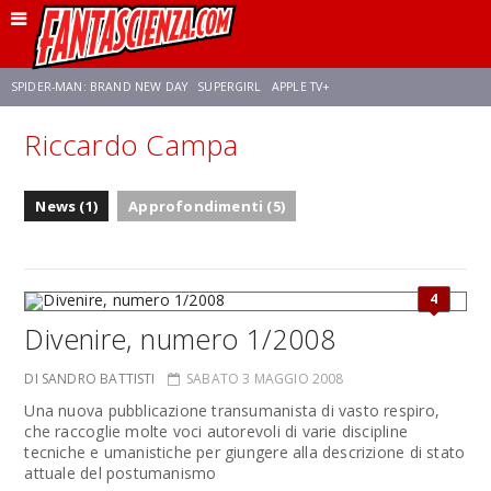
SPIDER-MAN: BRAND NEW DAY
SUPERGIRL
APPLE TV+
Riccardo Campa
FRANCO RICCIARDIELLO
ZENDAYA
STAR TREK
AVENGERS: DOOMSDAY
News (1)
Approfondimenti (5)
NETFLIX
SADIE SINK
STAR TREK: STRANGE NEW WORLDS
4
Divenire, numero 1/2008
DI SANDRO BATTISTI
SABATO 3 MAGGIO 2008
Una nuova pubblicazione transumanista di vasto respiro,
che raccoglie molte voci autorevoli di varie discipline
tecniche e umanistiche per giungere alla descrizione di stato
attuale del postumanismo