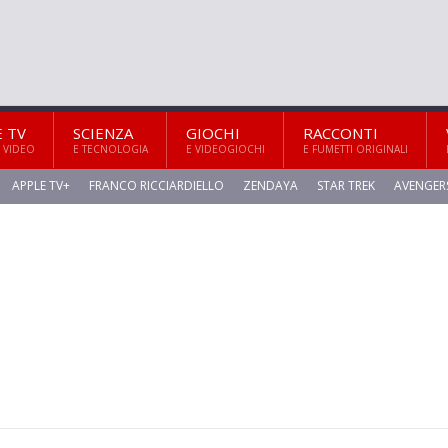
E TV
SCIENZA
GIOCHI
RACCONTI
 VIDEO
E TECNOLOGIA
E VIDEOGIOCHI
E FUMETTI ORIGINALI
APPLE TV+
FRANCO RICCIARDIELLO
ZENDAYA
STAR TREK
AVENGER