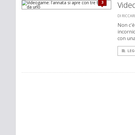
3
Video
DI RICCA
Non c'è
incornic
con una
LEG