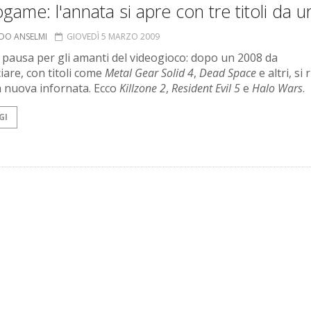
game: l'annata si apre con tre titoli da u
RDO ANSELMI
GIOVEDÌ 5 MARZO 2009
 pausa per gli amanti del videogioco: dopo un 2008 da
iare, con titoli come
Metal Gear Solid 4
,
Dead Space
e altri, si 
 nuova infornata. Ecco
Killzone 2
,
Resident Evil 5
e
Halo Wars
.
GI