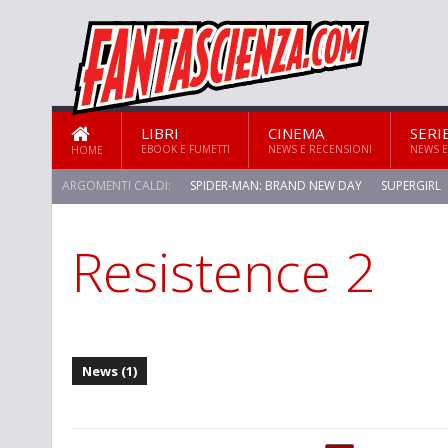
LIBRI
CINEMA
SERI
EBOOK E FUMETTI
NEWS E RECENSIONI
NEWS E
HOME
ARGOMENTI CALDI:
SPIDER-MAN: BRAND NEW DAY
SUPERGIRL
Resistence 2
STAR TREK: STRANGE NEW WORLDS
News (1)