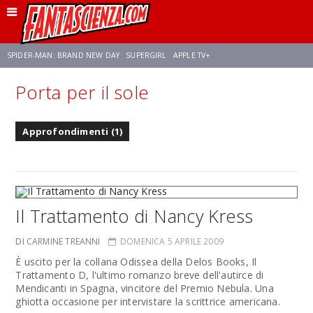
SPIDER-MAN: BRAND NEW DAY
SUPERGIRL
APPLE TV+
Porta per il sole
FRANCO RICCIARDIELLO
ZENDAYA
STAR TREK
AVENGERS: DOOMSDAY
Approfondimenti (1)
NETFLIX
SADIE SINK
STAR TREK: STRANGE NEW WORLDS
Il Trattamento di Nancy Kress
DI CARMINE TREANNI
DOMENICA 5 APRILE 2009
È uscito per la collana Odissea della Delos Books, Il
Trattamento D, l'ultimo romanzo breve dell'autirce di
Mendicanti in Spagna, vincitore del Premio Nebula. Una
ghiotta occasione per intervistare la scrittrice americana.